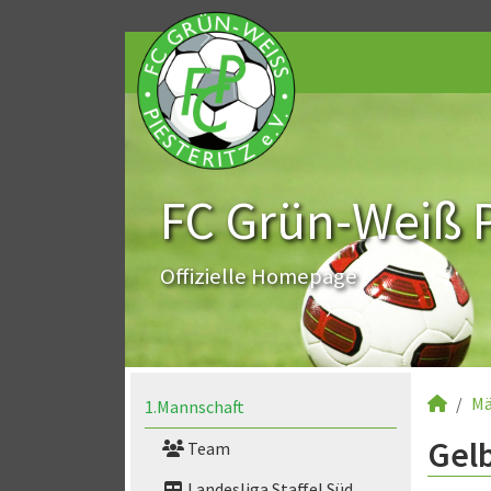
FC Grün-Weiß Pi
Offizielle Homepage
Mä
1.Mannschaft
Gelb
Team
Landesliga Staffel Süd