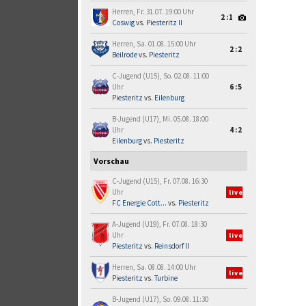
Herren, Fr. 31.07. 19:00 Uhr
2:1
Coswig
vs.
Piesteritz II
Herren, Sa. 01.08. 15:00 Uhr
2:2
Beilrode
vs.
Piesteritz
C-Jugend (U15), So. 02.08. 11:00
Uhr
6:5
Piesteritz
vs.
Eilenburg
B-Jugend (U17), Mi. 05.08. 18:00
Uhr
4:2
Eilenburg
vs.
Piesteritz
Vorschau
C-Jugend (U15), Fr. 07.08. 16:30
Uhr
live
FC Energie Cott...
vs.
Piesteritz
A-Jugend (U19), Fr. 07.08. 18:30
Uhr
live
Piesteritz
vs.
Reinsdorf II
Herren, Sa. 08.08. 14:00 Uhr
live
Piesteritz
vs.
Turbine
B-Jugend (U17), So. 09.08. 11:30