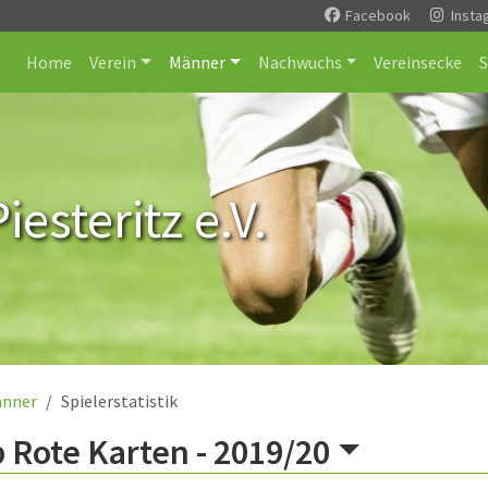
Facebook
Insta
Home
Verein
Männer
Nachwuchs
Vereinsecke
esteritz e.V.
nner
Spielerstatistik
 Rote Karten -
2019/20