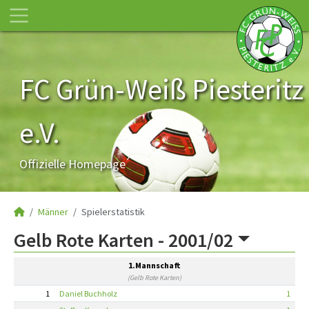
FC Grün-Weiß Piesteritz
e.V.
Offizielle Homepage
Männer
Spielerstatistik
Gelb Rote Karten -
2001/02
1.Mannschaft
(Gelb Rote Karten)
1
Daniel Buchholz
1