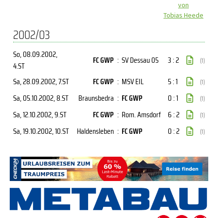
von
Tobias Heede
2002/03
So, 08.09.2002
,
FC GWP
:
SV Dessau 05
3 : 2
(1)
4.ST
Sa, 28.09.2002
, 7.ST
FC GWP
:
MSV EIL
5 : 1
(1)
Sa, 05.10.2002
, 8.ST
Braunsbedra
:
FC GWP
0 : 1
(1)
Sa, 12.10.2002
, 9.ST
FC GWP
:
Rom. Amsdorf
6 : 2
(1)
Sa, 19.10.2002
, 10.ST
Haldensleben
:
FC GWP
0 : 2
(1)