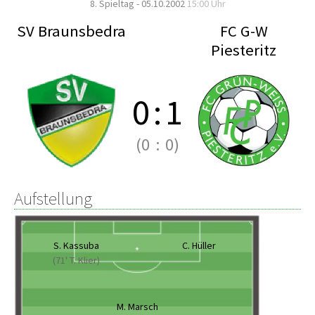
8. Spieltag - 05.10.2002
15:00 Uhr
SV Braunsbedra
FC G-W
Piesteritz
0
:
1
(0
:
0)
Aufstellung
S. Kassuba
C. Hüller
(71' T. Klier)
M. Marsch