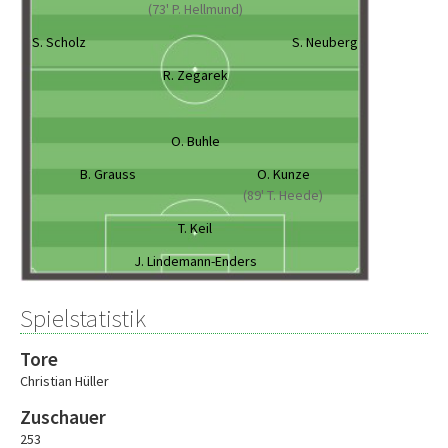
(73' P. Hellmund)
S. Scholz
S. Neuberg
R. Zegarek
O. Buhle
B. Grauss
O. Kunze
(89' T. Heede)
T. Keil
J. Lindemann-Enders
Spielstatistik
Tore
Christian Hüller
Zuschauer
253