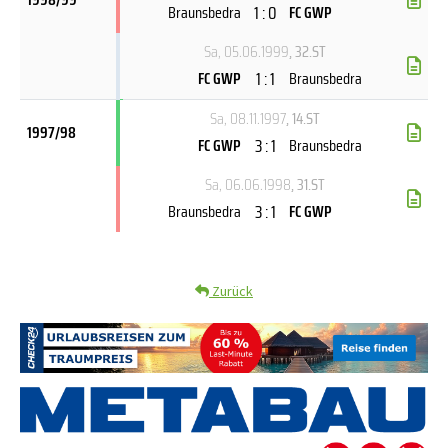
1 : 0
Braunsbedra
FC GWP
Sa, 05.06.1999
, 32.ST
1 : 1
FC GWP
Braunsbedra
Sa, 08.11.1997
, 14.ST
1997/98
3 : 1
FC GWP
Braunsbedra
Sa, 06.06.1998
, 31.ST
3 : 1
Braunsbedra
FC GWP
Zurück