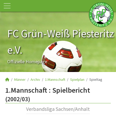
FC Grün-Weiß Piesteritz
e.V.
Offizielle Homepage
Männer
Archiv
1.Mannschaft
Spielplan
Spieltag
1.Mannschaft :
Spielbericht
(2002/03)
Verbandsliga Sachsen/Anhalt