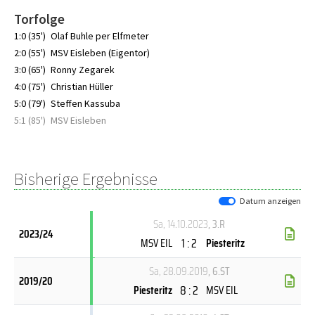
Torfolge
1:0 (35')
Olaf Buhle per Elfmeter
2:0 (55')
MSV Eisleben (Eigentor)
3:0 (65')
Ronny Zegarek
4:0 (75')
Christian Hüller
5:0 (79')
Steffen Kassuba
5:1 (85')
MSV Eisleben
Bisherige Ergebnisse
Datum anzeigen
Sa, 14.10.2023
, 3.R
2023/24
1 : 2
MSV EIL
Piesteritz
Sa, 28.09.2019
, 6.ST
2019/20
8 : 2
Piesteritz
MSV EIL