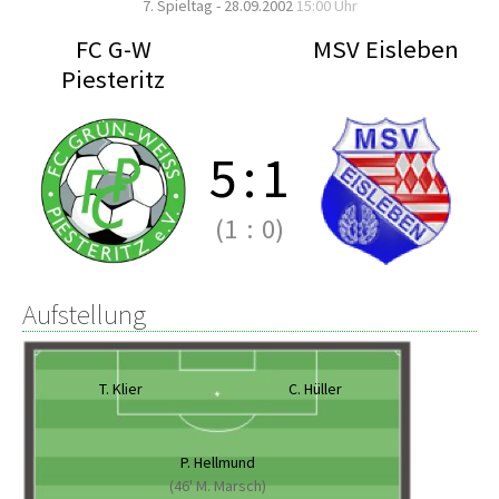
7. Spieltag - 28.09.2002
15:00 Uhr
FC G-W
MSV Eisleben
Piesteritz
5
:
1
(1
:
0)
Aufstellung
T. Klier
C. Hüller
P. Hellmund
(46' M. Marsch)