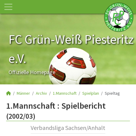
FC Grün-Weiß Piesteritz
e.V.
Offizielle Homepage
Männer
Archiv
1.Mannschaft
Spielplan
Spieltag
1.Mannschaft :
Spielbericht
(2002/03)
Verbandsliga Sachsen/Anhalt