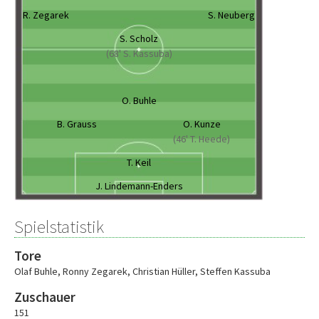
R. Zegarek
S. Neuberg
S. Scholz
(68' S. Kassuba)
O. Buhle
B. Grauss
O. Kunze
(46' T. Heede)
T. Keil
J. Lindemann-Enders
Spielstatistik
Tore
Olaf Buhle
,
Ronny Zegarek
,
Christian Hüller
,
Steffen Kassuba
Zuschauer
151