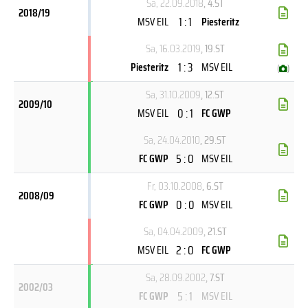
Sa, 22.09.2018
, 4.ST
2018/19
1 : 1
MSV EIL
Piesteritz
Sa, 16.03.2019
, 19.ST
1 : 3
Piesteritz
MSV EIL
(
)
Sa, 31.10.2009
, 12.ST
2009/10
0 : 1
MSV EIL
FC GWP
Sa, 24.04.2010
, 29.ST
5 : 0
FC GWP
MSV EIL
Fr, 03.10.2008
, 6.ST
2008/09
0 : 0
FC GWP
MSV EIL
Sa, 04.04.2009
, 21.ST
2 : 0
MSV EIL
FC GWP
Sa, 28.09.2002
, 7.ST
2002/03
5 : 1
FC GWP
MSV EIL