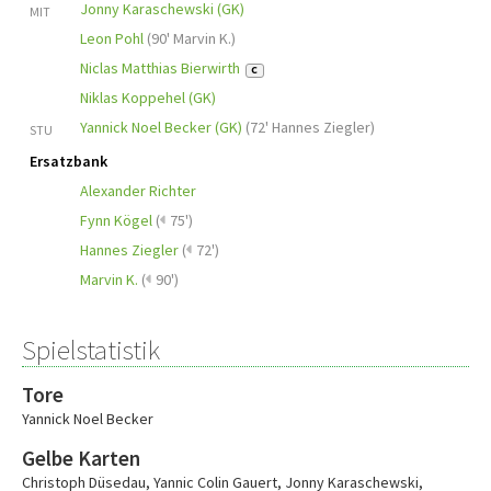
Jonny Karaschewski (GK)
MIT
Leon Pohl
(
90' Marvin K.
)
Niclas Matthias Bierwirth
C
Niklas Koppehel (GK)
Yannick Noel Becker (GK)
(
72' Hannes Ziegler
)
STU
Ersatzbank
Alexander Richter
Fynn Kögel
(
75')
Hannes Ziegler
(
72')
Marvin K.
(
90')
Spielstatistik
Tore
Yannick Noel Becker
Gelbe Karten
Christoph Düsedau
,
Yannic Colin Gauert
,
Jonny Karaschewski
,