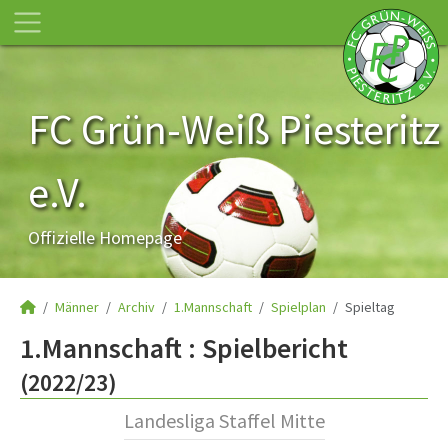
FC Grün-Weiß Piesteritz
e.V.
Offizielle Homepage
Männer
Archiv
1.Mannschaft
Spielplan
Spieltag
1.Mannschaft :
Spielbericht
(2022/23)
Landesliga Staffel Mitte