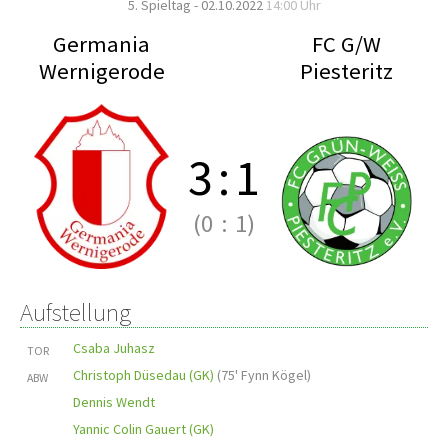
5. Spieltag - 02.10.2022
14:00 Uhr
Germania
FC G/W
Wernigerode
Piesteritz
3
:
1
(0
:
1)
Aufstellung
Csaba Juhasz
TOR
Christoph Düsedau (GK)
(
75' Fynn Kögel
)
ABW
Dennis Wendt
Yannic Colin Gauert (GK)