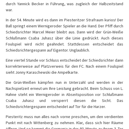
durch Yannick Becker in Führung, was zugleich der Halbzeitstand
war.
In der 54. Minute wird es dann im Piesteritzer Strafraum kurios! Der
Ball springt einem Wernigeroder Spieler an die Hand. Der Pfiff durch
Schiedsrichter Marcel Meier bleibt aus. Dann wird der Grün-Weiße
Schlußmann Csaba Juhasz über die Linie gedrückt. Auch dieses
Foulspiel wird nicht geahndet. Stattdessen entscheidet das
Schiedsrichtergespann auf Eigentor. Unglaublich.
Eine viertel Stunde vor Schluss entscheidet der Schiedsrichter dann
korrekterweise auf Platzverweis für den FC. Nach einem Foulspiel
sieht Jonny Karaschewski die Ampelkarte.
Die Grün-Weißen kämpfen nun in Unterzahl und werden in der
Nachspielzeit erneut um Ihre Leistung gebracht. Beim Schuss von L.
Hahne steht ein Wernigeroder in Abseitsposition vor Schlußmann
Csaba Juhasz und versperrt diesen die Sicht. Das
Schiedsrichtergespann entscheidet auf Tor für die Harzer.
Piesteritz muss nun alles nach vorne preschen, um den verdienten
Punkt mit nach Wittenberg zu nehmen. Klar, dass sich hier Räume
öffnen. Und so kommt die Germania in der 93. Minute zu ihrem 3. Tor