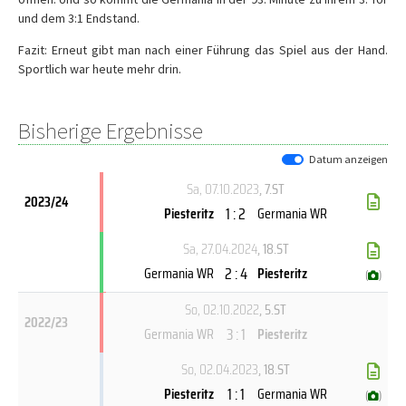
und dem 3:1 Endstand.
Fazit: Erneut gibt man nach einer Führung das Spiel aus der Hand.
Sportlich war heute mehr drin.
Bisherige Ergebnisse
Datum anzeigen
Sa, 07.10.2023
, 7.ST
2023/24
1 : 2
Piesteritz
Germania WR
Sa, 27.04.2024
, 18.ST
2 : 4
Germania WR
Piesteritz
(
)
So, 02.10.2022
, 5.ST
2022/23
3 : 1
Germania WR
Piesteritz
So, 02.04.2023
, 18.ST
1 : 1
Piesteritz
Germania WR
(
)