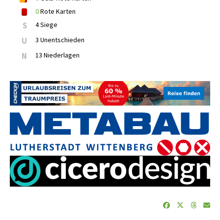
0
Rote Karten
S
4 Siege
U
3 Unentschieden
N
13 Niederlagen