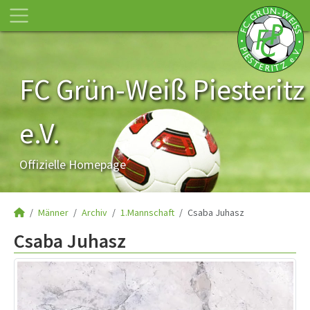
FC Grün-Weiß Piesteritz
e.V.
Offizielle Homepage
Männer
Archiv
1.Mannschaft
Csaba Juhasz
Csaba Juhasz