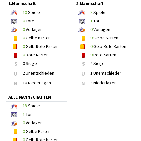
1.Mannschaft
2.Mannschaft
10
Spiele
8
Spiele
0
Tore
1
Tor
0
Vorlagen
0
Vorlagen
0
Gelbe Karten
0
Gelbe Karten
0
Gelb-Rote Karten
0
Gelb-Rote Karten
0
Rote Karten
0
Rote Karten
S
0 Siege
S
4 Siege
U
2 Unentschieden
U
1 Unentschieden
N
10 Niederlagen
N
3 Niederlagen
ALLE MANNSCHAFTEN
18
Spiele
1
Tor
0
Vorlagen
0
Gelbe Karten
0
Gelb-Rote Karten