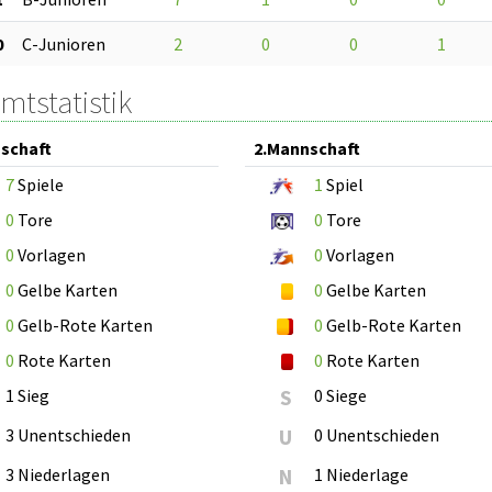
0
C-Junioren
2
0
0
1
mtstatistik
schaft
2.Mannschaft
7
Spiele
1
Spiel
0
Tore
0
Tore
0
Vorlagen
0
Vorlagen
0
Gelbe Karten
0
Gelbe Karten
0
Gelb-Rote Karten
0
Gelb-Rote Karten
0
Rote Karten
0
Rote Karten
1 Sieg
S
0 Siege
3 Unentschieden
U
0 Unentschieden
3 Niederlagen
N
1 Niederlage