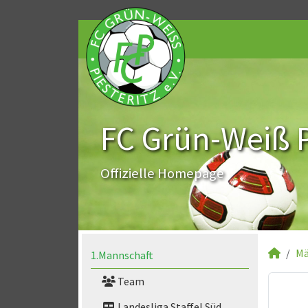
FC Grün-Weiß Pi
Offizielle Homepage
Mä
1.Mannschaft
Team
Landesliga Staffel Süd