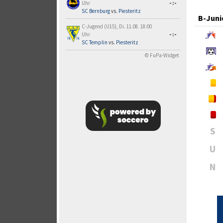
Uhr
-:-
SC Bernburg
vs.
Piesteritz
B-Juni
C-Jugend (U15), Di. 11.08. 18:00
Uhr
-:-
SC Templin
vs.
Piesteritz
© FuPa-Widget
S
U
N