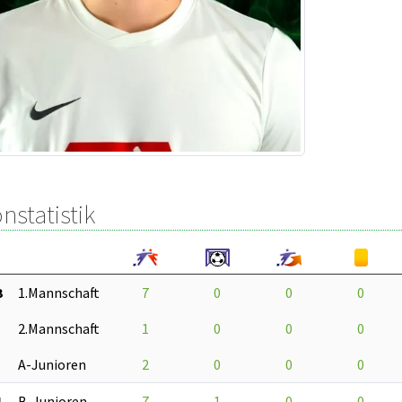
nstatistik
3
1.Mannschaft
7
0
0
0
2.Mannschaft
1
0
0
0
A-Junioren
2
0
0
0
1
B-Junioren
7
1
0
0