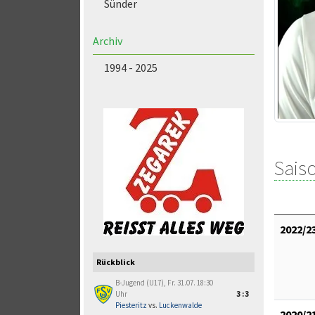
Sünder
Archiv
1994 - 2025
Saiso
2022/2
Rückblick
B-Jugend (U17), Fr. 31.07. 18:30
Uhr
3:3
Piesteritz
vs.
Luckenwalde
2020/2