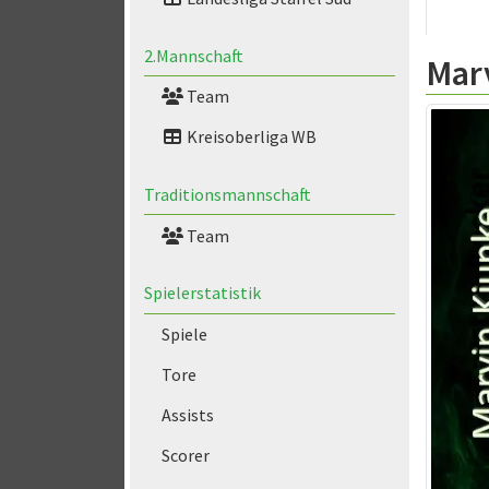
2.Mannschaft
Marv
Team
Kreisoberliga WB
Traditionsmannschaft
Team
Spielerstatistik
Spiele
Tore
Assists
Scorer