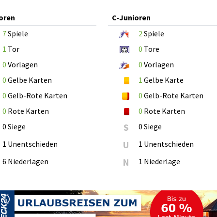
oren
C-Junioren
7
Spiele
2
Spiele
1
Tor
0
Tore
0
Vorlagen
0
Vorlagen
0
Gelbe Karten
1
Gelbe Karte
0
Gelb-Rote Karten
0
Gelb-Rote Karten
0
Rote Karten
0
Rote Karten
0 Siege
S
0 Siege
1 Unentschieden
U
1 Unentschieden
6 Niederlagen
N
1 Niederlage