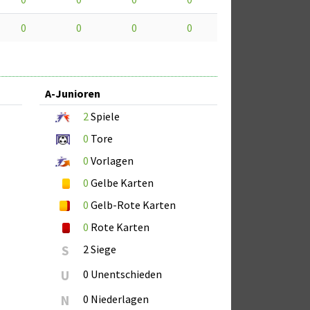
0
0
0
0
A-Junioren
2
Spiele
0
Tore
0
Vorlagen
0
Gelbe Karten
0
Gelb-Rote Karten
0
Rote Karten
S
2 Siege
U
0 Unentschieden
N
0 Niederlagen