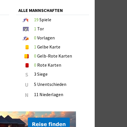
ALLE MANNSCHAFTEN
19
Spiele
1
Tor
0
Vorlagen
1
Gelbe Karte
0
Gelb-Rote Karten
0
Rote Karten
S
3 Siege
U
5 Unentschieden
N
11 Niederlagen