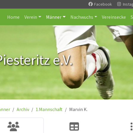
Facebook
Insta
Home
Verein
Männer
Nachwuchs
Vereinsecke
esteritz e.V.
nner
Archiv
1.Mannschaft
Marvin K.