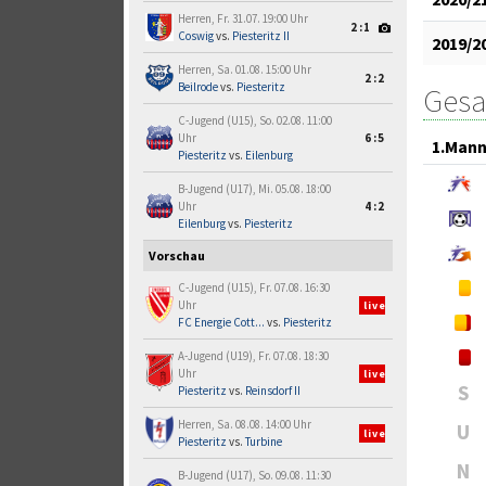
Herren, Fr. 31.07. 19:00 Uhr
2:1
Coswig
vs.
Piesteritz II
2019/2
Herren, Sa. 01.08. 15:00 Uhr
2:2
Beilrode
vs.
Piesteritz
Gesa
C-Jugend (U15), So. 02.08. 11:00
Uhr
6:5
1.Mann
Piesteritz
vs.
Eilenburg
B-Jugend (U17), Mi. 05.08. 18:00
Uhr
4:2
Eilenburg
vs.
Piesteritz
Vorschau
C-Jugend (U15), Fr. 07.08. 16:30
Uhr
live
FC Energie Cott...
vs.
Piesteritz
A-Jugend (U19), Fr. 07.08. 18:30
Uhr
live
S
Piesteritz
vs.
Reinsdorf II
Herren, Sa. 08.08. 14:00 Uhr
U
live
Piesteritz
vs.
Turbine
N
B-Jugend (U17), So. 09.08. 11:30