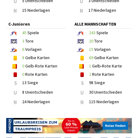
U
5 Unentschieden
U
3 Unentschieden
N
15 Niederlagen
N
17 Niederlagen
C-Junioren
ALLE MANNSCHAFTEN
45
Spiele
243
Spiele
3
Tore
20
Tore
6
Vorlagen
15
Vorlagen
8
Gelbe Karten
69
Gelbe Karten
0
Gelb-Rote Karten
1
Gelb-Rote Karte
0
Rote Karten
2
Rote Karten
S
13 Siege
S
98 Siege
U
8 Unentschieden
U
30 Unentschieden
N
24 Niederlagen
N
115 Niederlagen