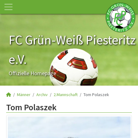
FC Grün-Weiß Piesteritz
e.V.
Offizielle Homepage
Männer
Archiv
2.Mannschaft
Tom Polaszek
Tom Polaszek