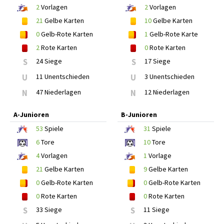
2
Vorlagen
2
Vorlagen
21
Gelbe Karten
10
Gelbe Karten
0
Gelb-Rote Karten
1
Gelb-Rote Karte
2
Rote Karten
0
Rote Karten
S
24 Siege
S
17 Siege
U
11 Unentschieden
U
3 Unentschieden
N
47 Niederlagen
N
12 Niederlagen
A-Junioren
B-Junioren
53
Spiele
31
Spiele
6
Tore
10
Tore
4
Vorlagen
1
Vorlage
21
Gelbe Karten
9
Gelbe Karten
0
Gelb-Rote Karten
0
Gelb-Rote Karten
0
Rote Karten
0
Rote Karten
S
33 Siege
S
11 Siege