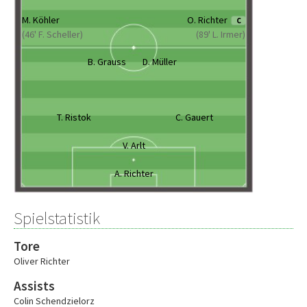
M. Köhler
O. Richter
C
(46' F. Scheller)
(89' L. Irmer)
B. Grauss
D. Müller
T. Ristok
C. Gauert
V. Arlt
A. Richter
Spielstatistik
Tore
Oliver Richter
Assists
Colin Schendzielorz