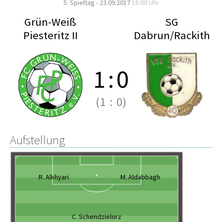
5. Spieltag - 23.09.2017
15:00 Uhr
Grün-Weiß
SG
Piesteritz II
Dabrun/Rackith
1
:
0
(1
:
0)
Aufstellung
R. Alkhyari
M. Aldabbagh
C. Schendzielorz