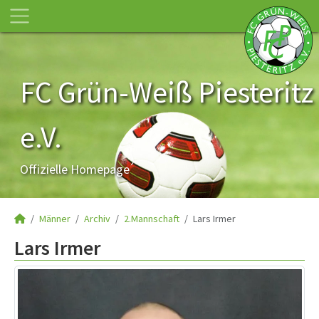
FC Grün-Weiß Piesteritz
e.V.
Offizielle Homepage
Männer
Archiv
2.Mannschaft
Lars Irmer
Lars Irmer