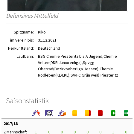
Defensives Mittelfeld
Spitzname:
Kiko
im Verein bis:
31.12.2021
Herkunftsland:
Deutschland
Laufbahn:
BSG Chemie Piesteritz bis A Jugend,Chemie
Velten(DDR Juniorenliga),Spvgg
Oberrad(Bezirksoberliga Hessen),Chemie
Rodleben(KL/LKL),SV/FC Grün weiß Piesteritz
Saisonstatistik
2017/18
2.Mannschaft
1
0
0
0
0
0
1
0