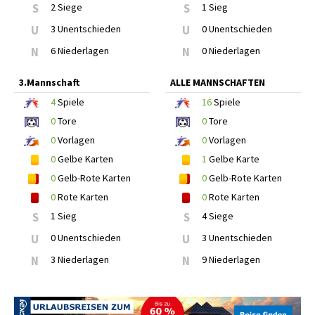
S
2 Siege
S
1 Sieg
U
3 Unentschieden
U
0 Unentschieden
N
6 Niederlagen
N
0 Niederlagen
3.Mannschaft
ALLE MANNSCHAFTEN
4
Spiele
16
Spiele
0
Tore
0
Tore
0
Vorlagen
0
Vorlagen
0
Gelbe Karten
1
Gelbe Karte
0
Gelb-Rote Karten
0
Gelb-Rote Karten
0
Rote Karten
0
Rote Karten
S
1 Sieg
S
4 Siege
U
0 Unentschieden
U
3 Unentschieden
N
3 Niederlagen
N
9 Niederlagen