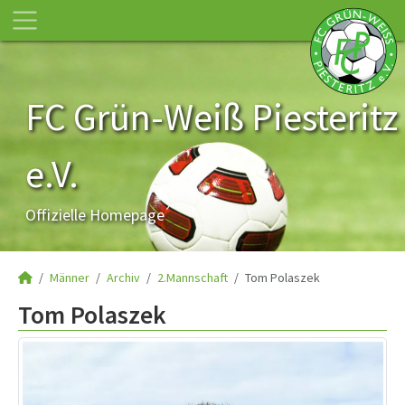
FC Grün-Weiß Piesteritz
e.V.
Offizielle Homepage
Männer
Archiv
2.Mannschaft
Tom Polaszek
Tom Polaszek