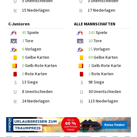
U
5 Unentschieden
U
3 Unentschieden
N
15 Niederlagen
N
17 Niederlagen
C-Junioren
ALLE MANNSCHAFTEN
45
Spiele
243
Spiele
3
Tore
20
Tore
6
Vorlagen
15
Vorlagen
8
Gelbe Karten
69
Gelbe Karten
0
Gelb-Rote Karten
1
Gelb-Rote Karte
0
Rote Karten
2
Rote Karten
S
13 Siege
S
98 Siege
U
8 Unentschieden
U
30 Unentschieden
N
24 Niederlagen
N
115 Niederlagen