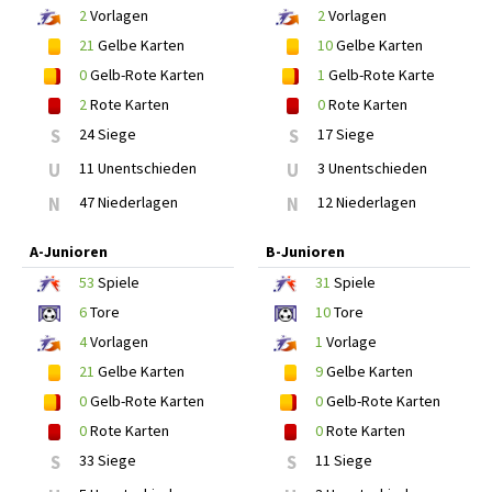
2
Vorlagen
2
Vorlagen
21
Gelbe Karten
10
Gelbe Karten
0
Gelb-Rote Karten
1
Gelb-Rote Karte
2
Rote Karten
0
Rote Karten
S
24 Siege
S
17 Siege
U
11 Unentschieden
U
3 Unentschieden
N
47 Niederlagen
N
12 Niederlagen
A-Junioren
B-Junioren
53
Spiele
31
Spiele
6
Tore
10
Tore
4
Vorlagen
1
Vorlage
21
Gelbe Karten
9
Gelbe Karten
0
Gelb-Rote Karten
0
Gelb-Rote Karten
0
Rote Karten
0
Rote Karten
S
33 Siege
S
11 Siege