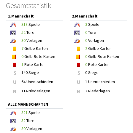
Gesamtstatistik
1.Mannschaft
2.Mannschaft
318
Spiele
3
Spiele
52
Tore
0
Tore
30
Vorlagen
0
Vorlagen
7
Gelbe Karten
2
Gelbe Karten
0
Gelb-Rote Karten
0
Gelb-Rote Karten
1
Rote Karte
0
Rote Karten
S
140 Siege
S
0 Siege
U
64 Unentschieden
U
1 Unentschieden
N
114 Niederlagen
N
2 Niederlagen
ALLE MANNSCHAFTEN
321
Spiele
52
Tore
30
Vorlagen