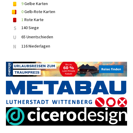
9
Gelbe Karten
0
Gelb-Rote Karten
1
Rote Karte
S
140 Siege
U
65 Unentschieden
N
116 Niederlagen