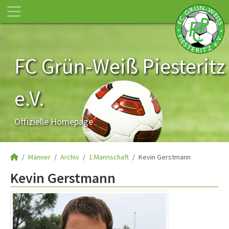
FC Grün-Weiß Piesteritz
e.V.
Offizielle Homepage
Männer
Archiv
1.Mannschaft
Kevin Gerstmann
Kevin Gerstmann