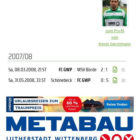
zum Profil
von
Kevin Gerstmann
2007/08
Sa, 08.03.2008
, 21.ST
FC GWP
:
MSV Börde
2 : 1
(1)
Sa, 31.05.2008
, 33.ST
Schönebeck
:
FC GWP
0 : 5
(2)