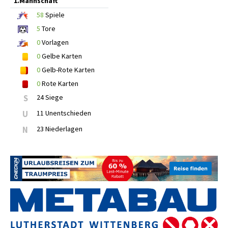
1.Mannschaft
58
Spiele
5
Tore
0
Vorlagen
0
Gelbe Karten
0
Gelb-Rote Karten
0
Rote Karten
S
24 Siege
U
11 Unentschieden
N
23 Niederlagen