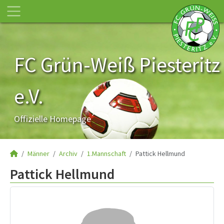
FC Grün-Weiß Piesteritz
e.V.
Offizielle Homepage
Männer
Archiv
1.Mannschaft
Pattick Hellmund
Pattick Hellmund