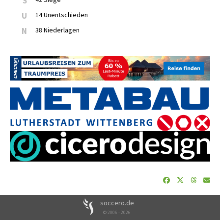
S
U
14 Unentschieden
N
38 Niederlagen
soccero.de
© 2006 - 2026