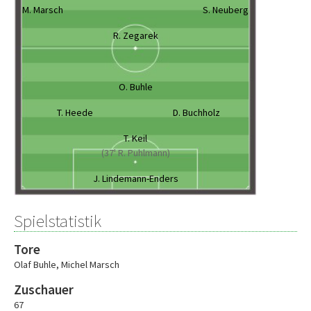
M. Marsch
S. Neuberg
R. Zegarek
O. Buhle
T. Heede
D. Buchholz
T. Keil
(37' R. Puhlmann)
J. Lindemann-Enders
Spielstatistik
Tore
Olaf Buhle
,
Michel Marsch
Zuschauer
67