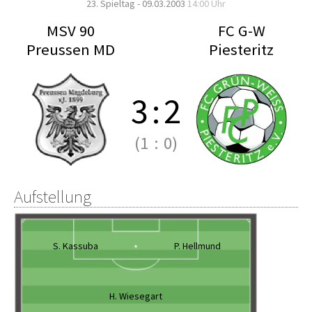
23. Spieltag - 09.03.2003
14:00 Uhr
MSV 90
FC G-W
Preussen MD
Piesteritz
3
:
2
(1
:
0)
Aufstellung
S. Kassuba
P. Hellmund
H. Wiesegart