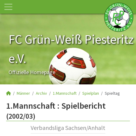
FC Grün-Weiß Piesteritz
e.V.
Offizielle Homepage
Männer
Archiv
1.Mannschaft
Spielplan
Spieltag
1.Mannschaft :
Spielbericht
(2002/03)
Verbandsliga Sachsen/Anhalt