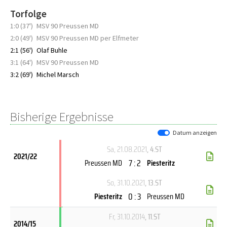
Torfolge
1:0 (37')
MSV 90 Preussen MD
2:0 (49')
MSV 90 Preussen MD per Elfmeter
2:1 (56')
Olaf Buhle
3:1 (64')
MSV 90 Preussen MD
3:2 (69')
Michel Marsch
Bisherige Ergebnisse
Datum anzeigen
Sa, 21.08.2021
, 4.ST
2021/22
7 : 2
Preussen MD
Piesteritz
So, 31.10.2021
, 13.ST
0 : 3
Piesteritz
Preussen MD
Fr, 31.10.2014
, 11.ST
2014/15