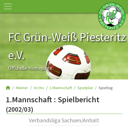
FC Grün-Weiß Piesteritz
e.V.
Offizielle Homepage
Männer
Archiv
1.Mannschaft
Spielplan
Spieltag
1.Mannschaft :
Spielbericht
(2002/03)
Verbandsliga Sachsen/Anhalt