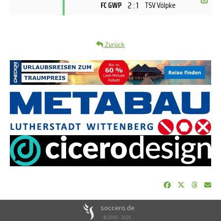
2 : 1
FC GWP
TSV Völpke
Zurück
soccero.de
© 2006 - 2026