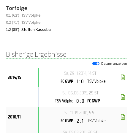
Torfolge
0:1 (62')
TSV Völpke
0:2 (71')
TSV Völpke
1:2 (89')
Steffen Kassuba
Bisherige Ergebnisse
Datum anzeigen
Sa, 29.11.2014
, 14.ST
2014/15
1 : 0
FC GWP
TSV Völpke
Sa, 06.06.2015
, 29.ST
0 : 0
TSV Völpke
FC GWP
Sa, 11.09.2010
, 5.ST
2010/11
2 : 1
FC GWP
TSV Völpke
Sa, 05.03.2011
, 20.ST