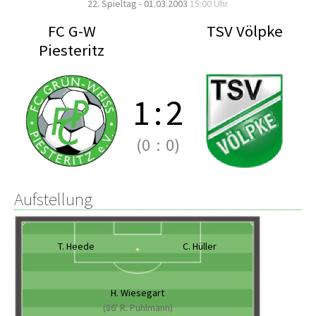
22. Spieltag - 01.03.2003
15:00 Uhr
FC G-W
TSV Völpke
Piesteritz
1
:
2
(0
:
0)
Aufstellung
T. Heede
C. Hüller
H. Wiesegart
(86' R. Puhlmann)