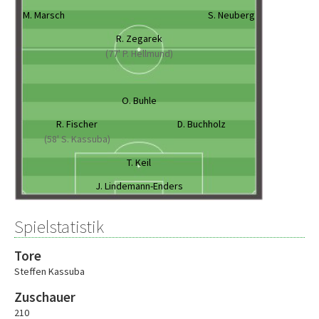
M. Marsch
S. Neuberg
R. Zegarek
(77' P. Hellmund)
O. Buhle
R. Fischer
D. Buchholz
(58' S. Kassuba)
T. Keil
J. Lindemann-Enders
Spielstatistik
Tore
Steffen Kassuba
Zuschauer
210