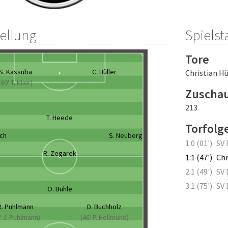
tellung
Spielsta
Tore
S. Kassuba
C. Hüller
Christian Hü
(60' T. Klier)
Zuscha
213
T. Heede
Torfolg
ch
S. Neuberg
1:0 (01')
SV 
R. Zegarek
1:1 (47')
Chr
2:1 (49')
SV 
3:1 (75')
SV 
O. Buhle
R. Puhlmann
D. Buchholz
' J. Puhlmann)
(46' P. Hellmund)