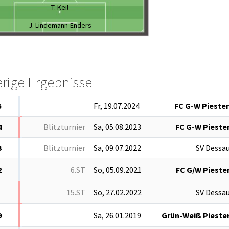
T. Keil
J. Lindemann-Enders
erige Ergebnisse
5
Fr, 19.07.2024
FC G-W Piester
4
Blitzturnier
Sa, 05.08.2023
FC G-W Piester
3
Blitzturnier
Sa, 09.07.2022
SV Dessau
2
6.ST
So, 05.09.2021
FC G/W Piester
15.ST
So, 27.02.2022
SV Dessau
9
Sa, 26.01.2019
Grün-Weiß Piester