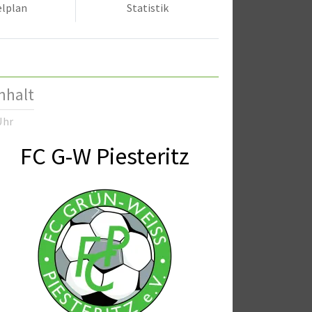
elplan
Statistik
nhalt
Uhr
FC G-W Piesteritz