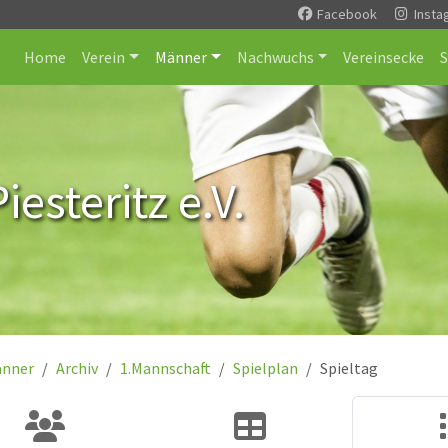
Facebook
Insta
Home
Verein
Männer
Nachwuchs
Vereinsecke
esteritz e.V.
nner
Archiv
1.Mannschaft
Spielplan
Spieltag