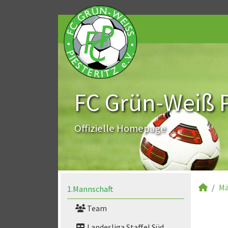
FC Grün-Weiß Pi
Offizielle Homepage
Mä
1.Mannschaft
Team
Landesliga Staffel Süd