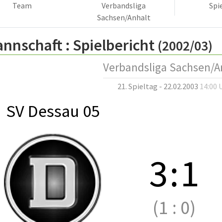
Team
Verbandsliga
Spi
Sachsen/Anhalt
annschaft :
Spielbericht
(2002/03)
Verbandsliga Sachsen/A
21. Spieltag - 22.02.2003
14:00 
SV Dessau 05
3
:
1
(1
:
0)