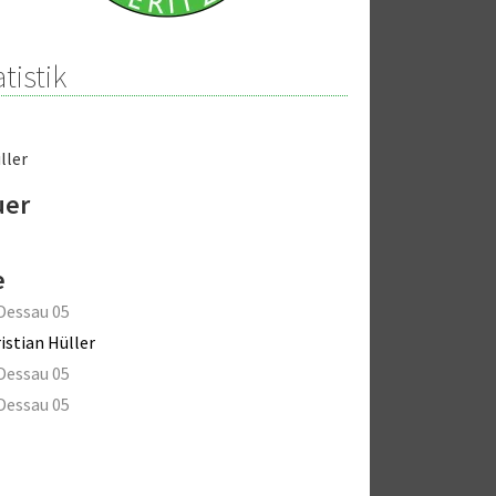
tistik
ller
uer
e
Dessau 05
istian Hüller
Dessau 05
Dessau 05