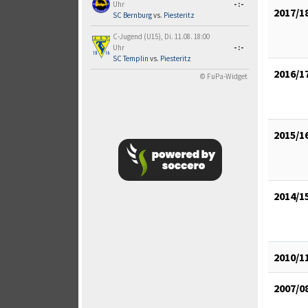
Uhr
-:-
2017/1
SC Bernburg
vs.
Piesteritz
C-Jugend (U15), Di. 11.08. 18:00
Uhr
-:-
SC Templin
vs.
Piesteritz
2016/1
© FuPa-Widget
2015/1
2014/1
2010/1
2007/0