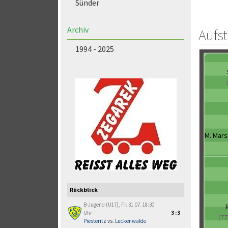
Sünder
Archiv
Aufs
1994 - 2025
M. Mars
Rückblick
B-Jugend (U17), Fr. 31.07. 18:30
Uhr
3:3
(77
Piesteritz
vs.
Luckenwalde