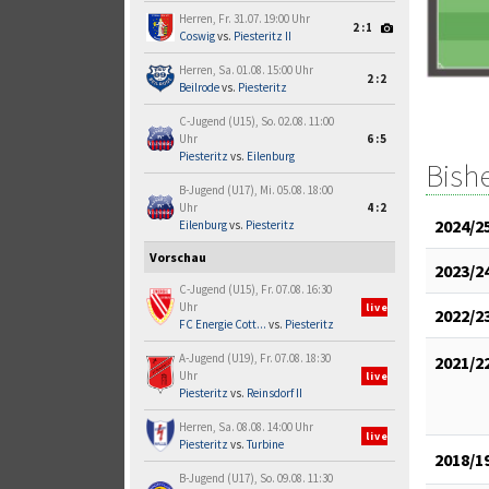
Herren, Fr. 31.07. 19:00 Uhr
2:1
Coswig
vs.
Piesteritz II
Herren, Sa. 01.08. 15:00 Uhr
2:2
Beilrode
vs.
Piesteritz
C-Jugend (U15), So. 02.08. 11:00
Uhr
6:5
Piesteritz
vs.
Eilenburg
Bish
B-Jugend (U17), Mi. 05.08. 18:00
Uhr
4:2
2024/2
Eilenburg
vs.
Piesteritz
Vorschau
2023/2
C-Jugend (U15), Fr. 07.08. 16:30
Uhr
live
2022/2
FC Energie Cott...
vs.
Piesteritz
A-Jugend (U19), Fr. 07.08. 18:30
2021/2
Uhr
live
Piesteritz
vs.
Reinsdorf II
Herren, Sa. 08.08. 14:00 Uhr
live
Piesteritz
vs.
Turbine
2018/1
B-Jugend (U17), So. 09.08. 11:30