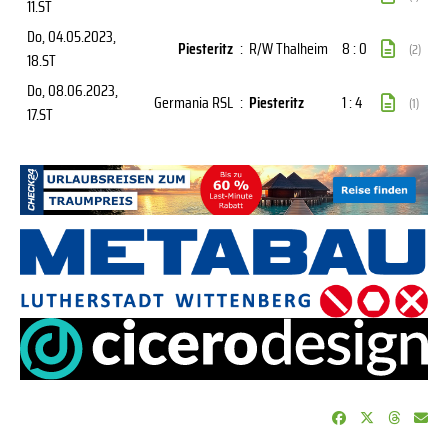
11.ST
Do, 04.05.2023
,
Piesteritz
:
R/W Thalheim
8 : 0
(2)
18.ST
Do, 08.06.2023
,
Germania RSL
:
Piesteritz
1 : 4
(1)
17.ST