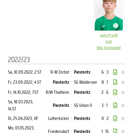
zum Profil
von
Nils Grünwald
2022/23
Sa, 10.09.2022
, 2.ST
R-W Zerbst
:
Piesteritz
6 : 3
(1)
Fr, 23.09.2022
, 4.ST
Piesteritz
:
SG Waldersee
8 : 1
(1)
Fr, 14.10.2022
, 7.ST
R/W Thalheim
:
Piesteritz
2 : 6
(1)
Sa, 18.03.2023
,
Piesteritz
:
SG Union II
3 : 1
(1)
14.ST
Di, 25.04.2023
, HF
Lutherkicker
:
Piesteritz
0 : 2
(1)
Mo, 01.05.2023
,
Friedersdorf
:
Piesteritz
1 : 15
(1)