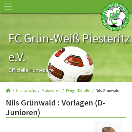
FC Grün-Weiß Piesteritz
e.V.
Offizielle Homepage
Nachwuchs
D-Junioren
Ewige Tabelle
Nils Grünwald
Nils Grünwald : Vorlagen (D-
Junioren)