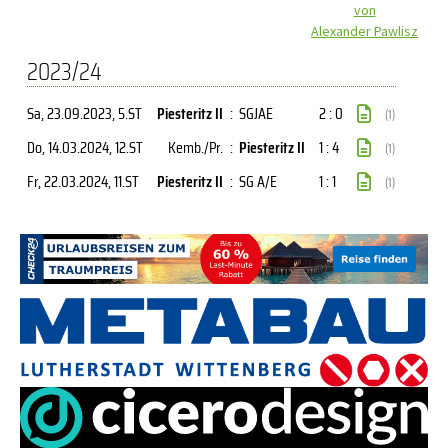
von
Alexander Pawlisz
2023/24
Sa, 23.09.2023
, 5.ST
Piesteritz II
:
SGJAE
2 : 0
(1)
Do, 14.03.2024
, 12.ST
Kemb./Pr.
:
Piesteritz II
1 : 4
(1)
Fr, 22.03.2024
, 11.ST
Piesteritz II
:
SG A/E
1 : 1
(1)