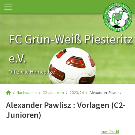
FC Grün-Weiß Piesteritz
e.V.
Offizielle Homepage
Nachwuchs
C2-Junioren
2023/24
Alexander Pawlisz
Alexander Pawlisz : Vorlagen (C2-
Junioren)
zum Profil