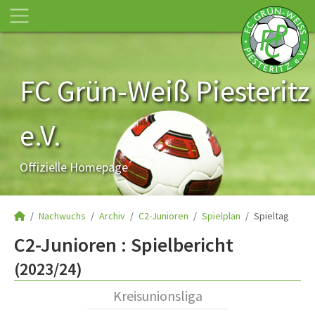
FC Grün-Weiß Piesteritz
e.V.
Offizielle Homepage
Nachwuchs
Archiv
C2-Junioren
Spielplan
Spieltag
C2-Junioren :
Spielbericht
(2023/24)
Kreisunionsliga