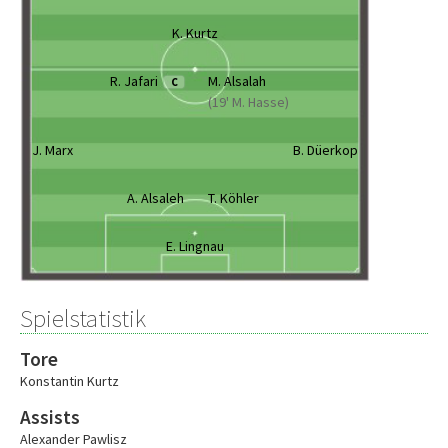
K. Kurtz
R. Jafari
M. Alsalah
C
(19' M. Hasse)
J. Marx
B. Düerkop
A. Alsaleh
T. Köhler
E. Lingnau
Spielstatistik
Tore
Konstantin Kurtz
Assists
Alexander Pawlisz