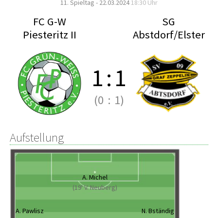
11. Spieltag - 22.03.2024
18:30 Uhr
FC G-W
SG
Piesteritz II
Abstdorf/Elster
1
:
1
(0
:
1)
Aufstellung
A. Michel
(19' V. Neuberg)
A. Pawlisz
N. Bständig