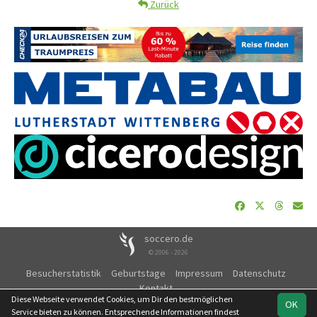
Zurück
soccero.de
© 2006 - 2026
Besucherstatistik
Geburtstage
Impressum
Datenschutz
Kontakt
Diese Webseite verwendet Cookies, um Dir den bestmöglichen
OK
Service bieten zu können. Entsprechende Informationen findest