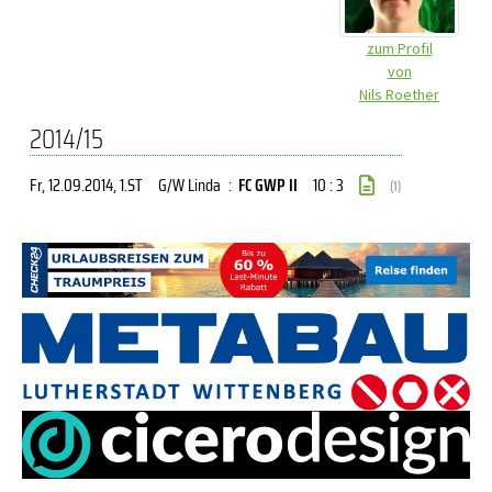
zum Profil
von
Nils Roether
2014/15
Fr, 12.09.2014
, 1.ST
G/W Linda
:
FC GWP II
10 : 3
(1)