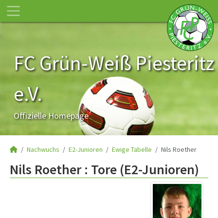
FC Grün-Weiß Piesteritz
e.V.
Offizielle Homepage
Nachwuchs
E2-Junioren
Ewige Tabelle
Nils Roether
Nils Roether : Tore (E2-Junioren)