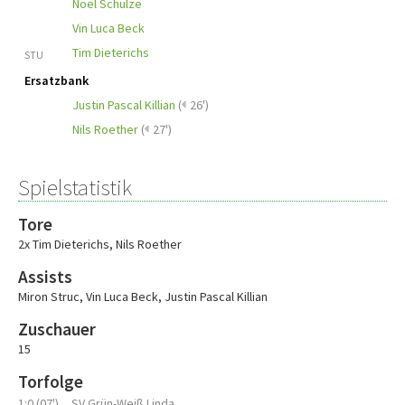
Noel Schulze
Vin Luca Beck
Tim Dieterichs
STU
Ersatzbank
Justin Pascal Killian
(
26')
Nils Roether
(
27')
Spielstatistik
Tore
2x Tim Dieterichs
,
Nils Roether
Assists
Miron Struc
,
Vin Luca Beck
,
Justin Pascal Killian
Zuschauer
15
Torfolge
1:0 (07')
SV Grün-Weiß Linda