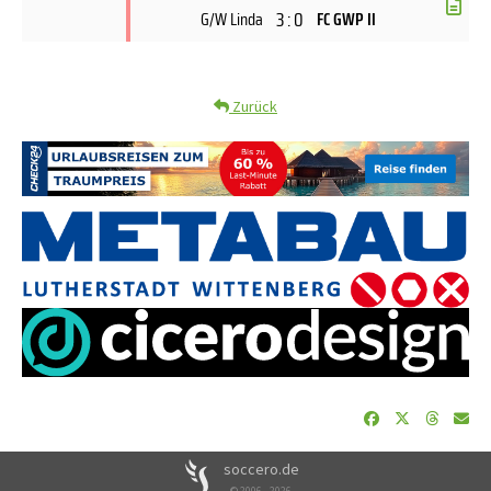
3 : 0
G/W Linda
FC GWP II
Zurück
soccero.de
© 2006 - 2026