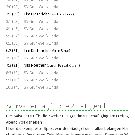
2:0 (08')
SV Grün-Weiß Linda
2:1 (09')
Tim Dieterichs
(Vin Luca Beck)
3:1 (13')
SV Grün-Weiß Linda
4:1 (15')
SV Grün-Weiß Linda
5:1 (17')
SV Grün-Weiß Linda
6:1 (19')
SV Grün-Weiß Linda
6:2 (21')
Tim Dieterichs
(Miron Struc)
7:1 (28')
SV Grün-Weiß Linda
7:3 (31')
Nils Roether
(Justin Pascal Killian)
8:3 (33')
SV Grün-Weiß Linda
9:3 (38')
SV Grün-Weiß Linda
10:3 (45')
SV Grün-Weiß Linda
Schwarzer Tag für die 2. E-Jugend
Der Saisonstart für die Zweite E-Jugendmannschaft ging am Freitag
Abend voll daneben.
Über das komplette Spiel, war der Gastgeber in allen belangen klar
überlegen. Die ersten Zehn Minuten konnte man, beim Stand von 2:1