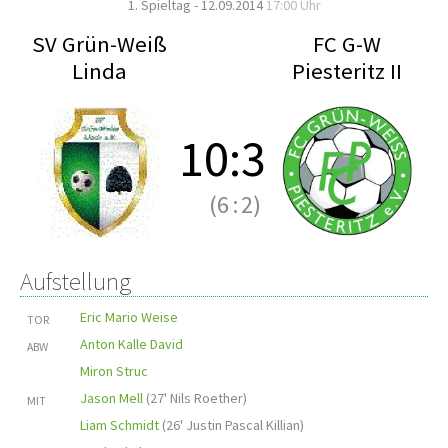
1. Spieltag - 12.09.2014
17:00 Uhr
SV Grün-Weiß
FC G-W
Linda
Piesteritz II
10
:
3
(6
:
2)
Aufstellung
Eric Mario Weise
TOR
Anton Kalle David
ABW
Miron Struc
Jason Mell
(
27' Nils Roether
)
MIT
Liam Schmidt
(
26' Justin Pascal Killian
)