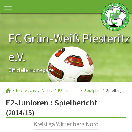
FC Grün-Weiß Piesteritz
e.V.
Offizielle Homepage
Nachwuchs
Archiv
E2-Junioren
Spielplan
Spieltag
E2-Junioren :
Spielbericht
(2014/15)
Kreisliga Wittenberg Nord