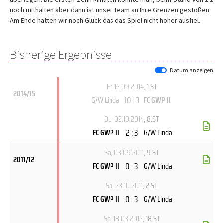
noch mithalten aber dann ist unser Team an Ihre Grenzen gestoßen.
Am Ende hatten wir noch Glück das das Spiel nicht höher ausfiel.
Bisherige Ergebnisse
Datum anzeigen
Fr, 12.09.2014
, 1.ST
2014/15
10 : 3
G/W Linda
FC GWP II
Do, 02.10.2014
, 8.ST
2 : 3
FC GWP II
G/W Linda
Sa, 03.09.2011
, 9.ST
2011/12
0 : 3
FC GWP II
G/W Linda
So, 23.10.2011
, 2.ST
0 : 3
FC GWP II
G/W Linda
So, 18.03.2012
, 18.ST