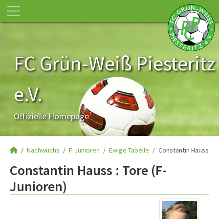
FC Grün-Weiß Piesteritz
e.V.
Offizielle Homepage
Nachwuchs
F-Junioren
Ewige Tabelle
Constantin Hauss
Constantin Hauss : Tore (F-
Junioren)