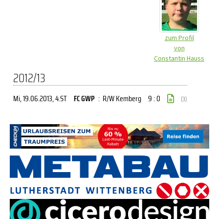
zum Profil
von
Constantin Hauss
2012/13
Mi, 19.06.2013
, 4.ST
FC GWP
:
R/W Kemberg
9 : 0
(3)