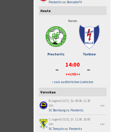
Piesteritz
vs.
Reinsdorf II
Heute
Herren
Piesteritz
Turbine
14:00
-
-
++LIVE++
» zum ausführlichen Liveticker
Vorschau
B-Jugend (U17), So. 09.08. 11:30
Uhr
-:-
SC Bernburg
vs.
Piesteritz
C-Jugend (U15), Di. 11.08. 18:00
Uhr
-:-
SC Templin
vs.
Piesteritz