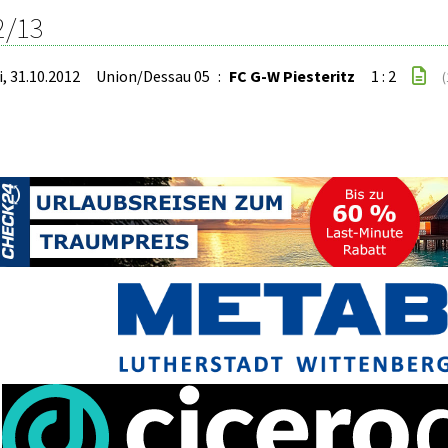
2/13
i, 31.10.2012
Union/Dessau 05
:
FC G-W Piesteritz
1 : 2
(