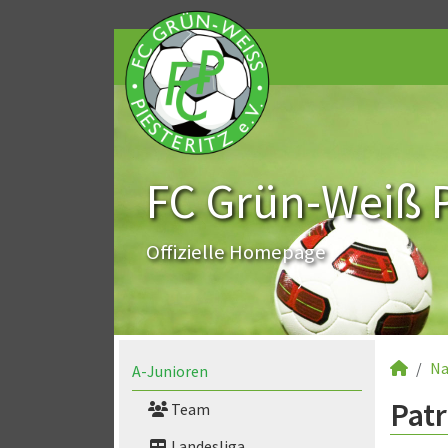
FC Grün-Weiß Pi
Offizielle Homepage
Na
A-Junioren
Patr
Team
Landesliga