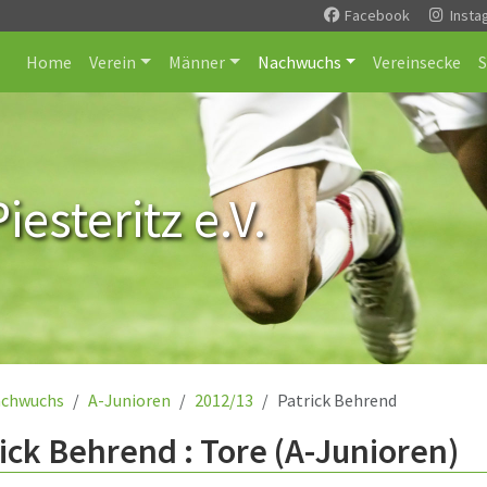
Facebook
Insta
Home
Verein
Männer
Nachwuchs
Vereinsecke
esteritz e.V.
chwuchs
A-Junioren
2012/13
Patrick Behrend
ick Behrend : Tore (A-Junioren)