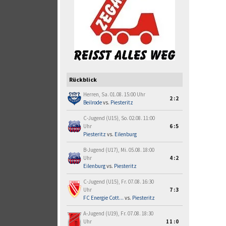
Rückblick
Herren, Sa. 01.08. 15:00 Uhr
2:2
Beilrode
vs.
Piesteritz
C-Jugend (U15), So. 02.08. 11:00
Uhr
6:5
Piesteritz
vs.
Eilenburg
B-Jugend (U17), Mi. 05.08. 18:00
Uhr
4:2
Eilenburg
vs.
Piesteritz
C-Jugend (U15), Fr. 07.08. 16:30
Uhr
7:3
FC Energie Cott...
vs.
Piesteritz
A-Jugend (U19), Fr. 07.08. 18:30
Uhr
11:0