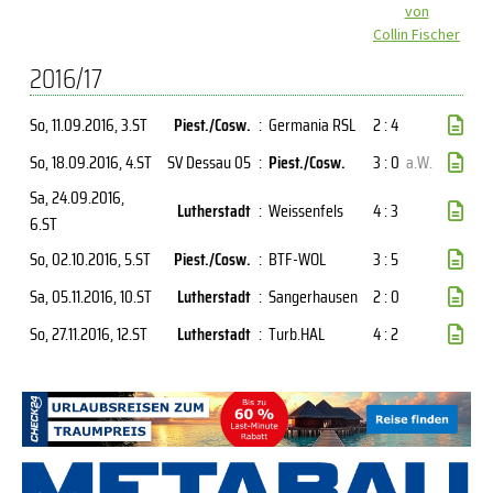
von
Collin Fischer
2016/17
So, 11.09.2016
, 3.ST
Piest./Cosw.
:
Germania RSL
2 : 4
So, 18.09.2016
, 4.ST
SV Dessau 05
:
Piest./Cosw.
3 : 0
a.W.
Sa, 24.09.2016
,
Lutherstadt
:
Weissenfels
4 : 3
6.ST
So, 02.10.2016
, 5.ST
Piest./Cosw.
:
BTF-WOL
3 : 5
Sa, 05.11.2016
, 10.ST
Lutherstadt
:
Sangerhausen
2 : 0
So, 27.11.2016
, 12.ST
Lutherstadt
:
Turb.HAL
4 : 2