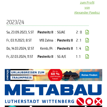
zum Profil
von
Alexander Pawlisz
2023/24
Sa, 23.09.2023
, 5.ST
Piesteritz II
:
SGJAE
2 : 0
Fr, 03.11.2023
, 8.ST
VfB Zahna
:
Piesteritz II
2 : 1
Do, 14.03.2024
, 12.ST
Kemb./Pr.
:
Piesteritz II
1 : 4
Fr, 22.03.2024
, 11.ST
Piesteritz II
:
SG A/E
1 : 1