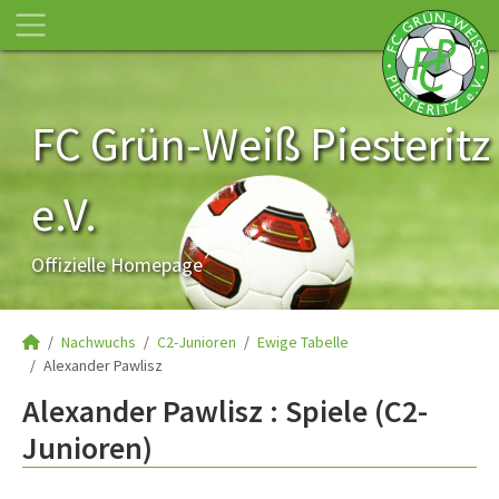
FC Grün-Weiß Piesteritz
e.V.
Offizielle Homepage
Nachwuchs
C2-Junioren
Ewige Tabelle
Alexander Pawlisz
Alexander Pawlisz : Spiele (C2-
Junioren)