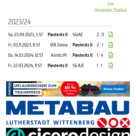
von
Alexander Pawlisz
2023/24
Sa, 23.09.2023
, 5.ST
Piesteritz II
:
SGJAE
2 : 0
Fr, 03.11.2023
, 8.ST
VfB Zahna
:
Piesteritz II
2 : 1
Do, 14.03.2024
, 12.ST
Kemb./Pr.
:
Piesteritz II
1 : 4
Fr, 22.03.2024
, 11.ST
Piesteritz II
:
SG A/E
1 : 1