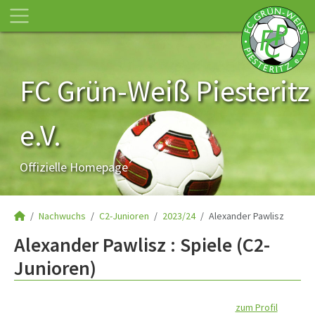
FC Grün-Weiß Piesteritz
e.V.
Offizielle Homepage
Nachwuchs
C2-Junioren
2023/24
Alexander Pawlisz
Alexander Pawlisz : Spiele (C2-
Junioren)
zum Profil