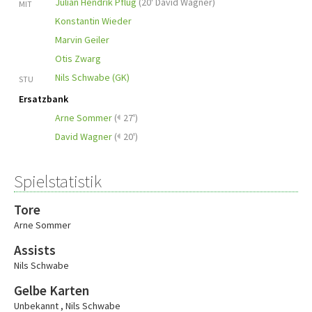
Julian Hendrik Pflug
(
20' David Wagner
)
MIT
Konstantin Wieder
Marvin Geiler
Otis Zwarg
Nils Schwabe (GK)
STU
Ersatzbank
Arne Sommer
(
27')
David Wagner
(
20')
Spielstatistik
Tore
Arne Sommer
Assists
Nils Schwabe
Gelbe Karten
Unbekannt
,
Nils Schwabe