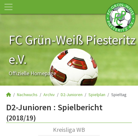
FC Grün-Weiß Piesteritz
e.V.
Offizielle Homepage
Nachwuchs
Archiv
D2-Junioren
Spielplan
Spieltag
D2-Junioren :
Spielbericht
(2018/19)
Kreisliga WB