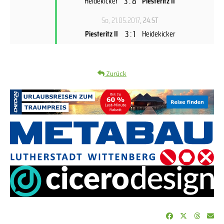
3 : 8
Heidekicker
Piesteritz II
So, 21.05.2017
, 24.ST
3 : 1
Piesteritz II
Heidekicker
Zurück