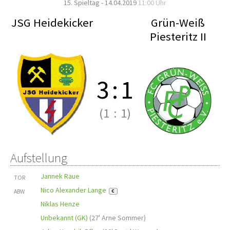
15. Spieltag - 14.04.2019
11:00 Uhr
JSG Heidekicker
Grün-Weiß
Piesteritz II
3
:
1
(1
:
1)
Aufstellung
Jannek Raue
TOR
Nico Alexander Lange
ABW
C
Niklas Henze
Unbekannt (GK)
(
27' Arne Sommer
)