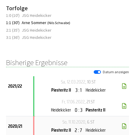
Torfolge
1:0 (10')
JSG Heidekicker
1:1 (30')
Arne Sommer
(Nils Schwabe)
2:1 (35')
JSG Heidekicker
3:1 (36')
JSG Heidekicker
Bisherige Ergebnisse
Datum anzeigen
Sa, 12.03.2022
, 10.ST
2021/22
3 : 1
Piesteritz II
Heidekicker
Fr, 17.06.2022
, 21.ST
0 : 3
Heidekicker
Piesteritz II
So, 11.10.2020
, 6.ST
2020/21
2 : 7
Piesteritz II
Heidekicker