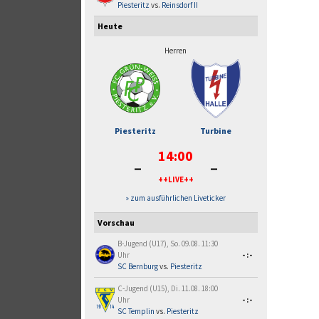
Piesteritz
vs.
Reinsdorf II
Heute
Herren
Piesteritz
Turbine
14:00
-
-
++LIVE++
» zum ausführlichen Liveticker
Vorschau
B-Jugend (U17), So. 09.08. 11:30
Uhr
-:-
SC Bernburg
vs.
Piesteritz
C-Jugend (U15), Di. 11.08. 18:00
Uhr
-:-
SC Templin
vs.
Piesteritz