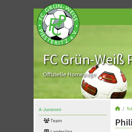
FC Grün-Weiß Pi
Offizielle Homepage
Na
A-Junioren
Phil
Team
Landesliga