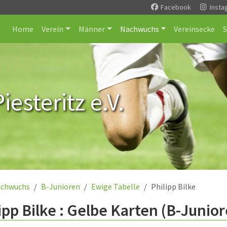
Facebook
Insta
Home
Verein
Männer
Nachwuchs
Vereinsecke
esteritz e.V.
chwuchs
B-Junioren
Ewige Tabelle
Philipp Bilke
ipp Bilke : Gelbe Karten (B-Junio