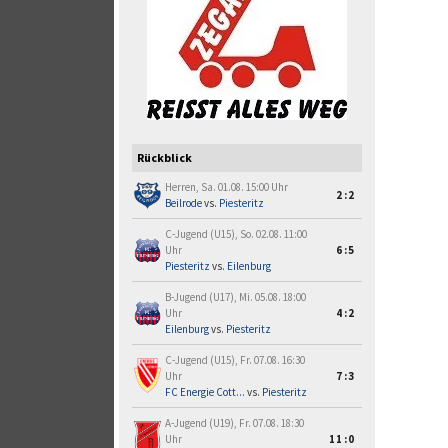
Rückblick
Herren, Sa. 01.08. 15:00 Uhr
2:2
Beilrode
vs.
Piesteritz
C-Jugend (U15), So. 02.08. 11:00
Uhr
6:5
Piesteritz
vs.
Eilenburg
B-Jugend (U17), Mi. 05.08. 18:00
Uhr
4:2
Eilenburg
vs.
Piesteritz
C-Jugend (U15), Fr. 07.08. 16:30
Uhr
7:3
FC Energie Cott...
vs.
Piesteritz
A-Jugend (U19), Fr. 07.08. 18:30
Uhr
11:0