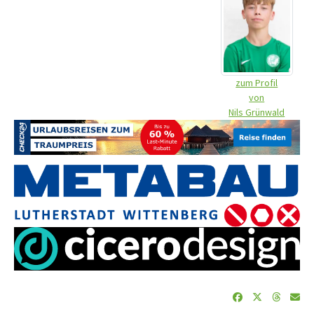
zum Profil
von
Nils Grünwald