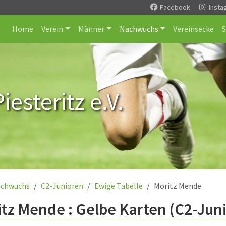
Facebook
Insta
Home
Verein
Männer
Nachwuchs
Vereinsecke
esteritz e.V.
chwuchs
C2-Junioren
Ewige Tabelle
Moritz Mende
tz Mende : Gelbe Karten (C2-Jun