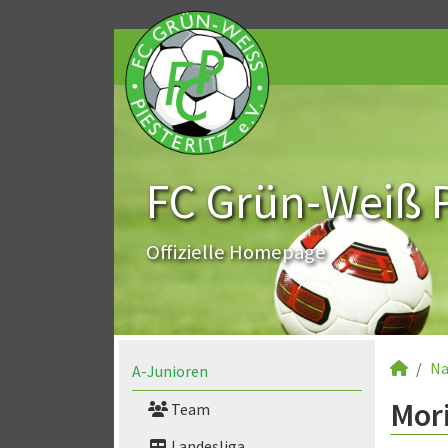
FC Grün-Weiß Pi
Offizielle Homepage
Na
A-Junioren
Mori
Team
Landesliga