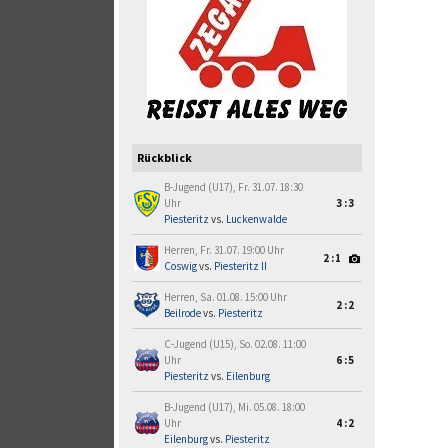
Rückblick
B-Jugend (U17), Fr. 31.07. 18:30
Uhr
3:3
Piesteritz
vs.
Luckenwalde
Herren, Fr. 31.07. 19:00 Uhr
2:1
Coswig
vs.
Piesteritz II
Herren, Sa. 01.08. 15:00 Uhr
2:2
Beilrode
vs.
Piesteritz
C-Jugend (U15), So. 02.08. 11:00
Uhr
6:5
Piesteritz
vs.
Eilenburg
B-Jugend (U17), Mi. 05.08. 18:00
Uhr
4:2
Eilenburg
vs.
Piesteritz