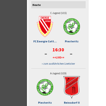
Heute
C-Jugend (U15)
FC Energie Cott...
Piesteritz
16:30
-
-
++LIVE++
» zum ausführlichen Liveticker
A-Jugend (U19)
Piesteritz
Reinsdorf II