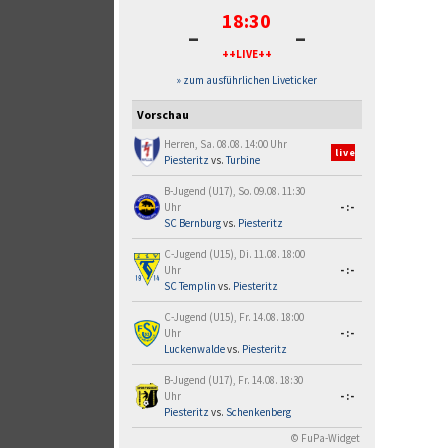
18:30
-
-
++LIVE++
» zum ausführlichen Liveticker
Vorschau
Herren, Sa. 08.08. 14:00 Uhr
live
Piesteritz
vs.
Turbine
B-Jugend (U17), So. 09.08. 11:30
Uhr
-:-
SC Bernburg
vs.
Piesteritz
C-Jugend (U15), Di. 11.08. 18:00
Uhr
-:-
SC Templin
vs.
Piesteritz
C-Jugend (U15), Fr. 14.08. 18:00
Uhr
-:-
Luckenwalde
vs.
Piesteritz
B-Jugend (U17), Fr. 14.08. 18:30
Uhr
-:-
Piesteritz
vs.
Schenkenberg
© FuPa-Widget