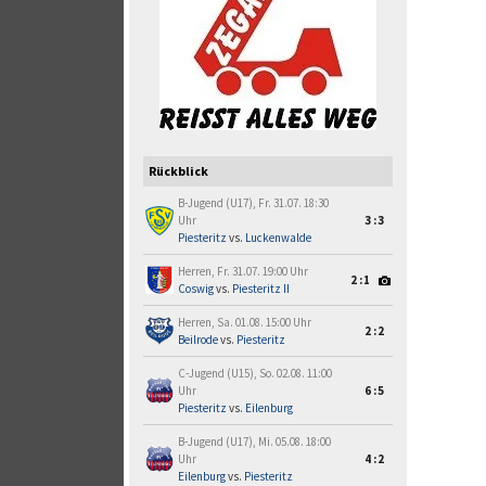
Rückblick
B-Jugend (U17), Fr. 31.07. 18:30
Uhr
3:3
Piesteritz
vs.
Luckenwalde
Herren, Fr. 31.07. 19:00 Uhr
2:1
Coswig
vs.
Piesteritz II
Herren, Sa. 01.08. 15:00 Uhr
2:2
Beilrode
vs.
Piesteritz
C-Jugend (U15), So. 02.08. 11:00
Uhr
6:5
Piesteritz
vs.
Eilenburg
B-Jugend (U17), Mi. 05.08. 18:00
Uhr
4:2
Eilenburg
vs.
Piesteritz