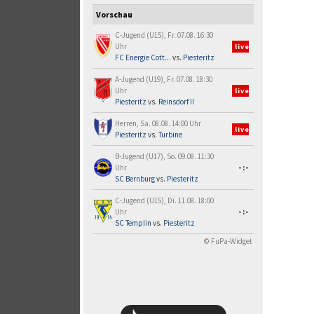
Vorschau
C-Jugend (U15), Fr. 07.08. 16:30
Uhr
live
FC Energie Cott...
vs.
Piesteritz
A-Jugend (U19), Fr. 07.08. 18:30
Uhr
live
Piesteritz
vs.
Reinsdorf II
Herren, Sa. 08.08. 14:00 Uhr
live
Piesteritz
vs.
Turbine
B-Jugend (U17), So. 09.08. 11:30
Uhr
-:-
SC Bernburg
vs.
Piesteritz
C-Jugend (U15), Di. 11.08. 18:00
Uhr
-:-
SC Templin
vs.
Piesteritz
© FuPa-Widget