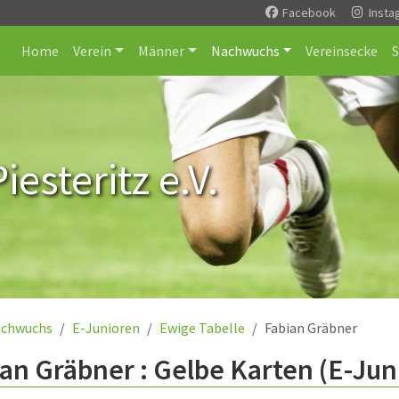
Facebook
Insta
Home
Verein
Männer
Nachwuchs
Vereinsecke
esteritz e.V.
chwuchs
E-Junioren
Ewige Tabelle
Fabian Gräbner
an Gräbner : Gelbe Karten (E-Jun