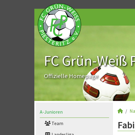
FC Grün-Weiß Pi
Offizielle Homepage
Na
A-Junioren
Fabi
Team
Landesliga