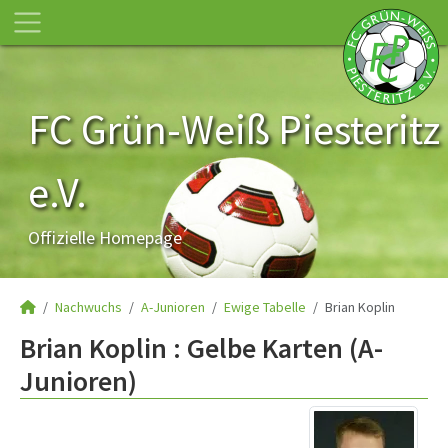
FC Grün-Weiß Piesteritz
e.V.
Offizielle Homepage
Nachwuchs
A-Junioren
Ewige Tabelle
Brian Koplin
Brian Koplin : Gelbe Karten (A-
Junioren)