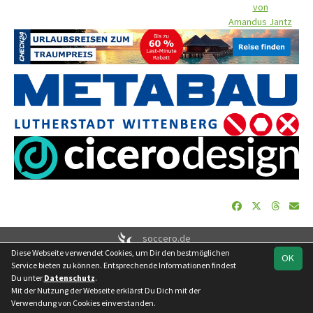
von
Amandus Jantz
soccero.de
Diese Webseite verwendet Cookies, um Dir den bestmöglichen
© 2006 - 2026
OK
Service bieten zu können. Entsprechende Informationen findest
Besucherstatistik
Geburtstage
Impressum
Datenschutz
Du unter
Datenschutz
.
Kontakt
Mit der Nutzung der Webseite erklärst Du Dich mit der
Verwendung von Cookies einverstanden.