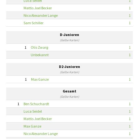
Luca Seidel
1
Mattis Joel Becker
1
Nico Alexander Lange
1
Sam Schiller
1
D-Junioren
(Gelbe Karten)
1
Otis Zwarg
1
Unbekannt
1
D2-Junioren
(Gelbe Karten)
1
Max Ganze
1
Gesamt
(Gelbe Karten)
1
Ben Schuchardt
1
Luca Seidel
1
Mattis Joel Becker
1
Max Ganze
1
Nico Alexander Lange
1