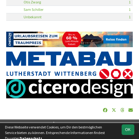
Otis Zwarg
1
Sam Schiller
1
Unbekannt
1
soccero.de
Diese Webseite verwendet Cookies, um Dir den bestmöglichen
OK
© 2006 - 2026
Service bieten zu können. Entsprechende Informationen findest
Du unter
Datenschutz
.