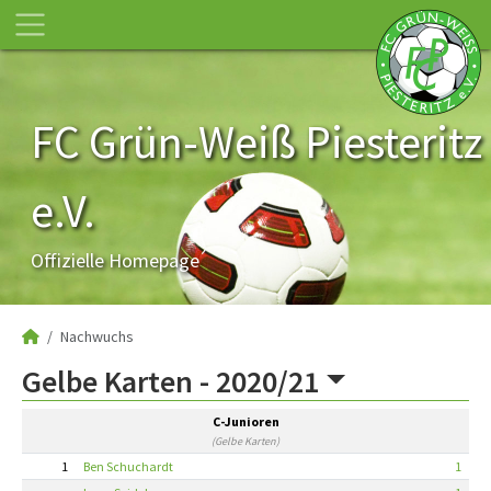
FC Grün-Weiß Piesteritz
e.V.
Offizielle Homepage
Nachwuchs
Gelbe Karten -
2020/21
C-Junioren
(Gelbe Karten)
1
Ben Schuchardt
1