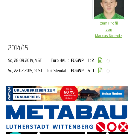
zum Profil
von
Marcus Niemitz
2014/15
So, 28.09.2014
, 4.ST
Turb.HAL
:
FC GWP
1 : 2
(1)
So, 22.02.2015
, 14.ST
Lok Stendal
:
FC GWP
4 : 1
(1)