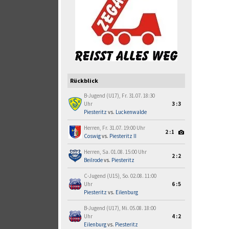
Rückblick
B-Jugend (U17), Fr. 31.07. 18:30
Uhr
3:3
Piesteritz
vs.
Luckenwalde
Herren, Fr. 31.07. 19:00 Uhr
2:1
Coswig
vs.
Piesteritz II
Herren, Sa. 01.08. 15:00 Uhr
2:2
Beilrode
vs.
Piesteritz
C-Jugend (U15), So. 02.08. 11:00
Uhr
6:5
Piesteritz
vs.
Eilenburg
B-Jugend (U17), Mi. 05.08. 18:00
Uhr
4:2
Eilenburg
vs.
Piesteritz