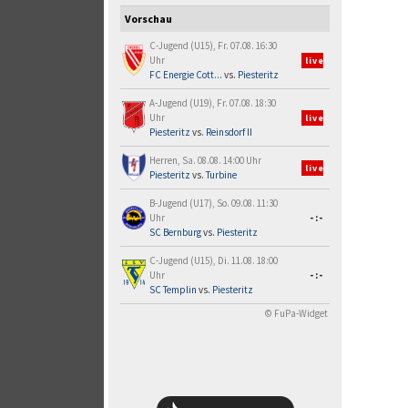
Vorschau
C-Jugend (U15), Fr. 07.08. 16:30
Uhr
live
FC Energie Cott...
vs.
Piesteritz
A-Jugend (U19), Fr. 07.08. 18:30
Uhr
live
Piesteritz
vs.
Reinsdorf II
Herren, Sa. 08.08. 14:00 Uhr
live
Piesteritz
vs.
Turbine
B-Jugend (U17), So. 09.08. 11:30
Uhr
-:-
SC Bernburg
vs.
Piesteritz
C-Jugend (U15), Di. 11.08. 18:00
Uhr
-:-
SC Templin
vs.
Piesteritz
© FuPa-Widget