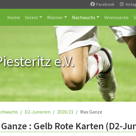
Facebook
Insta
Home
Verein
Männer
Nachwuchs
Vereinsecke
esteritz e.V.
chwuchs
D2-Junioren
2020/21
Max Ganze
Ganze : Gelb Rote Karten (D2-Ju