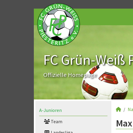
FC Grün-Weiß Pi
Offizielle Homepage
Na
A-Junioren
Max 
Team
Landesliga