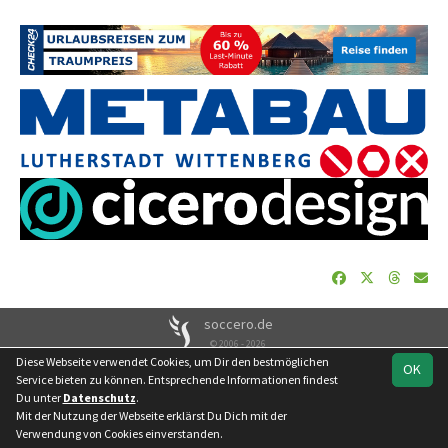
soccero.de
© 2006 - 2026
Diese Webseite verwendet Cookies, um Dir den bestmöglichen
OK
Besucherstatistik
Geburtstage
Impressum
Datenschutz
Service bieten zu können. Entsprechende Informationen findest
Kontakt
Du unter
Datenschutz
.
Mit der Nutzung der Webseite erklärst Du Dich mit der
Verwendung von Cookies einverstanden.