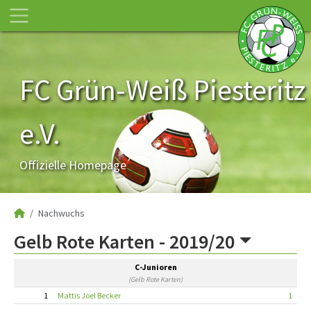
FC Grün-Weiß Piesteritz
e.V.
Offizielle Homepage
Nachwuchs
Gelb Rote Karten -
2019/20
C-Junioren
(Gelb Rote Karten)
1
Mattis Joel Becker
1