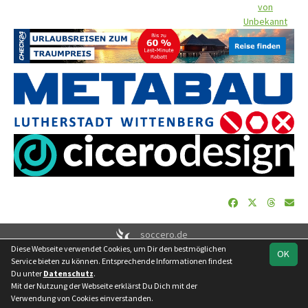
von
Unbekannt
soccero.de
Diese Webseite verwendet Cookies, um Dir den bestmöglichen
© 2006 - 2026
OK
Service bieten zu können. Entsprechende Informationen findest
Besucherstatistik
Geburtstage
Impressum
Datenschutz
Du unter
Datenschutz
.
Kontakt
Mit der Nutzung der Webseite erklärst Du Dich mit der
Verwendung von Cookies einverstanden.