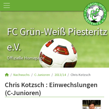
FC Grün-Weiß Piesteritz
e.V.
Offizielle Homepage
Nachwuchs
C-Junioren
2013/14
Chris Kotzsch
Chris Kotzsch : Einwechslungen
(C-Junioren)