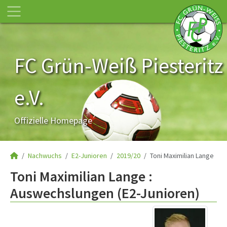
FC Grün-Weiß Piesteritz
e.V.
Offizielle Homepage
Nachwuchs
E2-Junioren
2019/20
Toni Maximilian Lange
Toni Maximilian Lange :
Auswechslungen (E2-Junioren)