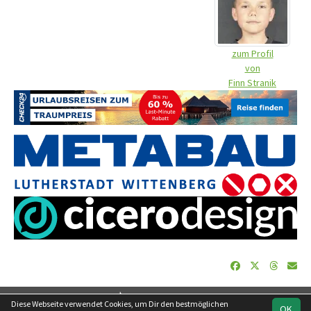
zum Profil
von
Finn Stranik
soccero.de
Diese Webseite verwendet Cookies, um Dir den bestmöglichen
OK