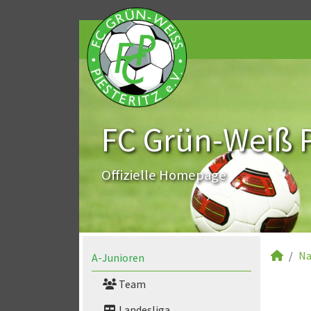
FC Grün-Weiß Pi
Offizielle Homepage
Na
A-Junioren
Team
Landesliga