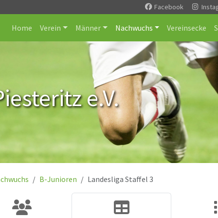
Facebook
Insta
Home
Verein
Männer
Nachwuchs
Vereinsecke
esteritz e.V.
chwuchs
B-Junioren
Landesliga Staffel 3