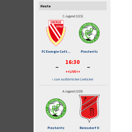
Heute
C-Jugend (U15)
FC Energie Cott...
Piesteritz
16:30
-
-
++LIVE++
» zum ausführlichen Liveticker
A-Jugend (U19)
Piesteritz
Reinsdorf II