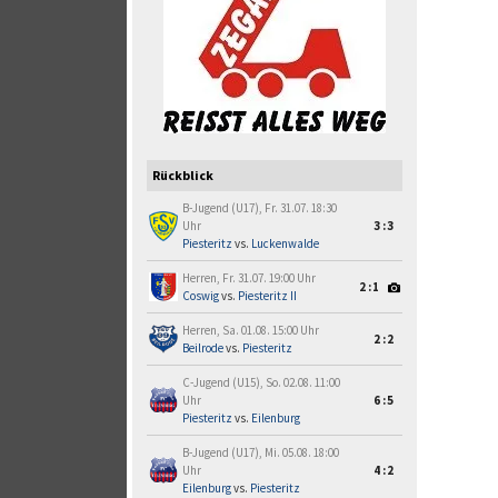
Rückblick
B-Jugend (U17), Fr. 31.07. 18:30
Uhr
3:3
Piesteritz
vs.
Luckenwalde
Herren, Fr. 31.07. 19:00 Uhr
2:1
Coswig
vs.
Piesteritz II
Herren, Sa. 01.08. 15:00 Uhr
2:2
Beilrode
vs.
Piesteritz
C-Jugend (U15), So. 02.08. 11:00
Uhr
6:5
Piesteritz
vs.
Eilenburg
B-Jugend (U17), Mi. 05.08. 18:00
Uhr
4:2
Eilenburg
vs.
Piesteritz