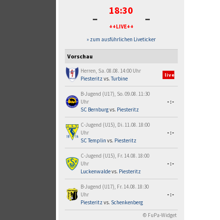
18:30
-
-
++LIVE++
» zum ausführlichen Liveticker
Vorschau
Herren, Sa. 08.08. 14:00 Uhr
live
Piesteritz
vs.
Turbine
B-Jugend (U17), So. 09.08. 11:30
Uhr
-:-
SC Bernburg
vs.
Piesteritz
C-Jugend (U15), Di. 11.08. 18:00
Uhr
-:-
SC Templin
vs.
Piesteritz
C-Jugend (U15), Fr. 14.08. 18:00
Uhr
-:-
Luckenwalde
vs.
Piesteritz
B-Jugend (U17), Fr. 14.08. 18:30
Uhr
-:-
Piesteritz
vs.
Schenkenberg
© FuPa-Widget