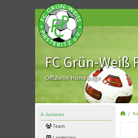
FC Grün-Weiß Pi
Offizielle Homepage
Na
A-Junioren
Team
Landesliga