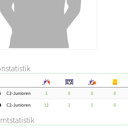
nstatistik
5
C2-Junioren
1
0
0
0
4
C2-Junioren
12
1
1
0
mtstatistik