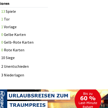
ioren
13
Spiele
1
Tor
1
Vorlage
0
Gelbe Karten
0
Gelb-Rote Karten
0
Rote Karten
10 Siege
2 Unentschieden
3 Niederlagen