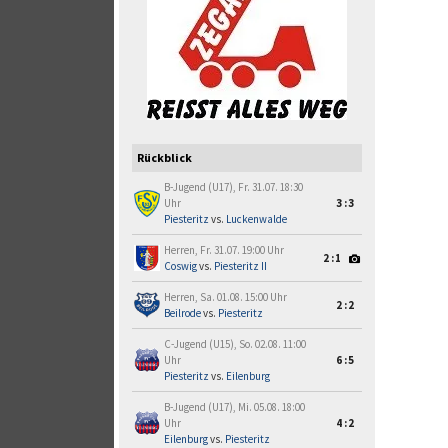
Rückblick
B-Jugend (U17), Fr. 31.07. 18:30
Uhr
3:3
Piesteritz
vs.
Luckenwalde
Herren, Fr. 31.07. 19:00 Uhr
2:1
Coswig
vs.
Piesteritz II
Herren, Sa. 01.08. 15:00 Uhr
2:2
Beilrode
vs.
Piesteritz
C-Jugend (U15), So. 02.08. 11:00
Uhr
6:5
Piesteritz
vs.
Eilenburg
B-Jugend (U17), Mi. 05.08. 18:00
Uhr
4:2
Eilenburg
vs.
Piesteritz