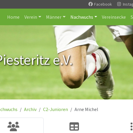
Facebook
Insta
Home
Verein
Männer
Nachwuchs
Vereinsecke
esteritz e.V.
chwuchs
Archiv
C2-Junioren
Arne Michel