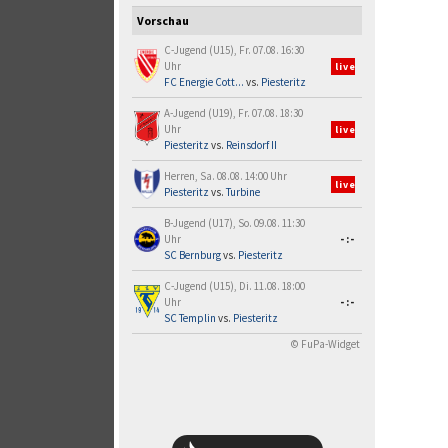
Vorschau
C-Jugend (U15), Fr. 07.08. 16:30
Uhr
live
FC Energie Cott...
vs.
Piesteritz
A-Jugend (U19), Fr. 07.08. 18:30
Uhr
live
Piesteritz
vs.
Reinsdorf II
Herren, Sa. 08.08. 14:00 Uhr
live
Piesteritz
vs.
Turbine
B-Jugend (U17), So. 09.08. 11:30
Uhr
-:-
SC Bernburg
vs.
Piesteritz
C-Jugend (U15), Di. 11.08. 18:00
Uhr
-:-
SC Templin
vs.
Piesteritz
© FuPa-Widget