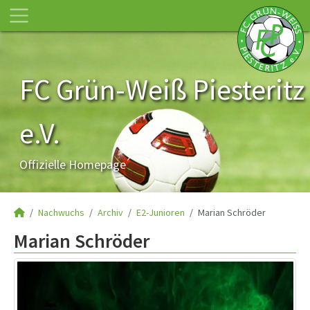
FC Grün-Weiß Piesteritz
e.V.
Offizielle Homepage
Nachwuchs
Archiv
E2-Junioren
Marian Schröder
Marian Schröder