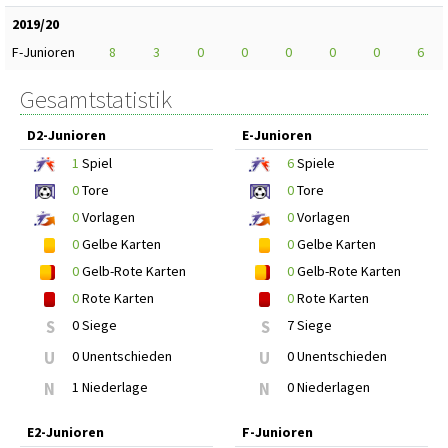
2019/20
F-Junioren
8
3
0
0
0
0
0
6
Gesamtstatistik
D2-Junioren
E-Junioren
1
Spiel
6
Spiele
0
Tore
0
Tore
0
Vorlagen
0
Vorlagen
0
Gelbe Karten
0
Gelbe Karten
0
Gelb-Rote Karten
0
Gelb-Rote Karten
0
Rote Karten
0
Rote Karten
S
0 Siege
S
7 Siege
U
0 Unentschieden
U
0 Unentschieden
N
1 Niederlage
N
0 Niederlagen
E2-Junioren
F-Junioren