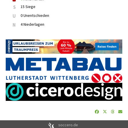
S
15 Siege
U
0 Unentschieden
N
4 Niederlagen
soccero.de