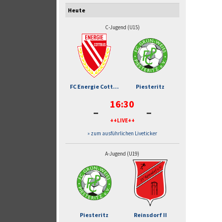
Heute
C-Jugend (U15)
FC Energie Cott...
Piesteritz
16:30
-
-
++LIVE++
» zum ausführlichen Liveticker
A-Jugend (U19)
Piesteritz
Reinsdorf II