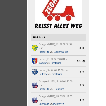
Rückblick
B-Jugend (U17), Fr. 31.07. 18:30
Uhr
3:3
Piesteritz
vs.
Luckenwalde
Herren, Fr. 31.07. 19:00 Uhr
2:1
Coswig
vs.
Piesteritz II
Herren, Sa. 01.08. 15:00 Uhr
2:2
Beilrode
vs.
Piesteritz
C-Jugend (U15), So. 02.08. 11:00
Uhr
6:5
Piesteritz
vs.
Eilenburg
B-Jugend (U17), Mi. 05.08. 18:00
Uhr
4:2
Eilenburg
vs.
Piesteritz