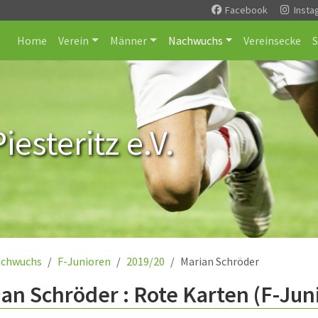
Facebook
Insta
Home
Verein
Männer
Nachwuchs
Vereinsecke
esteritz e.V.
chwuchs
F-Junioren
2019/20
Marian Schröder
an Schröder : Rote Karten (F-Jun