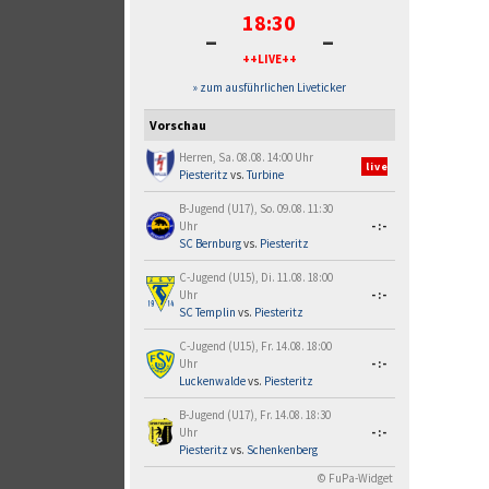
18:30
-
-
++LIVE++
» zum ausführlichen Liveticker
Vorschau
Herren, Sa. 08.08. 14:00 Uhr
live
Piesteritz
vs.
Turbine
B-Jugend (U17), So. 09.08. 11:30
Uhr
-:-
SC Bernburg
vs.
Piesteritz
C-Jugend (U15), Di. 11.08. 18:00
Uhr
-:-
SC Templin
vs.
Piesteritz
C-Jugend (U15), Fr. 14.08. 18:00
Uhr
-:-
Luckenwalde
vs.
Piesteritz
B-Jugend (U17), Fr. 14.08. 18:30
Uhr
-:-
Piesteritz
vs.
Schenkenberg
© FuPa-Widget