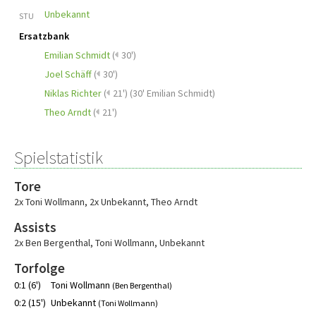
Unbekannt
STU
Ersatzbank
Emilian Schmidt
(
30')
Joel Schäff
(
30')
Niklas Richter
(
21')
(
30' Emilian Schmidt
)
Theo Arndt
(
21')
Spielstatistik
Tore
2x Toni Wollmann
,
2x Unbekannt
,
Theo Arndt
Assists
2x Ben Bergenthal
,
Toni Wollmann
,
Unbekannt
Torfolge
0:1 (6')
Toni Wollmann
(Ben Bergenthal)
0:2 (15')
Unbekannt
(Toni Wollmann)