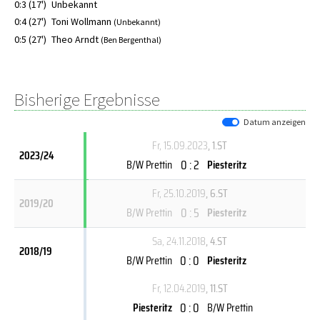
0:3 (17')
Unbekannt
0:4 (27')
Toni Wollmann
(Unbekannt)
0:5 (27')
Theo Arndt
(Ben Bergenthal)
Bisherige Ergebnisse
Datum anzeigen
Fr, 15.09.2023
, 1.ST
2023/24
0 : 2
B/W Prettin
Piesteritz
Fr, 25.10.2019
, 6.ST
2019/20
0 : 5
B/W Prettin
Piesteritz
Sa, 24.11.2018
, 4.ST
2018/19
0 : 0
B/W Prettin
Piesteritz
Fr, 12.04.2019
, 11.ST
0 : 0
Piesteritz
B/W Prettin