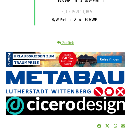
16 : 0
FC GWP
B/W Prettin
Fr, 07.05.2010
, 18.ST
2 : 4
B/W Prettin
FC GWP
Zurück