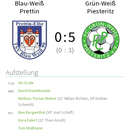
Blau-Weiß
Grün-Weiß
Prettin
Piesteritz
0
:
5
(0
:
3)
Aufstellung
Vin Scale
TOR
David Kwiatkowski
ABW
Mathias Tristan Weber
(
21' Niklas Richter
,
30' Emilian
Schmidt
)
Ben Bergenthal
(
30' Joel Schäff
)
MIT
Kyra Eulert
(
21' Theo Arndt
)
Toni Wollmann