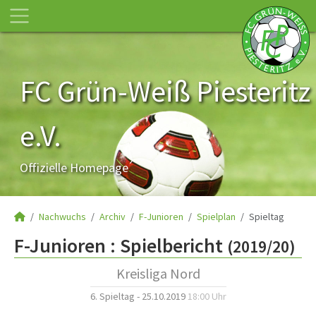
FC Grün-Weiß Piesteritz
e.V.
Offizielle Homepage
Nachwuchs
Archiv
F-Junioren
Spielplan
Spieltag
F-Junioren :
Spielbericht
(2019/20)
Kreisliga Nord
6. Spieltag - 25.10.2019
18:00 Uhr