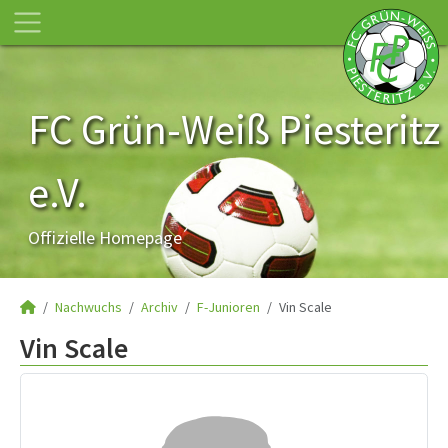
FC Grün-Weiß Piesteritz
e.V.
Offizielle Homepage
Nachwuchs
Archiv
F-Junioren
Vin Scale
Vin Scale